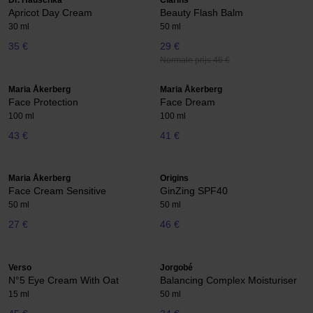
Dr. Hauschka
Clarins
Apricot Day Cream
Beauty Flash Balm
30 ml
50 ml
35 €
29 €
Normale prijs 46 €
Maria Åkerberg
Maria Åkerberg
Face Protection
Face Dream
100 ml
100 ml
43 €
41 €
Maria Åkerberg
Origins
Face Cream Sensitive
GinZing SPF40
50 ml
50 ml
27 €
46 €
Verso
Jorgobé
N°5 Eye Cream With Oat
Balancing Complex Moisturiser
15 ml
50 ml