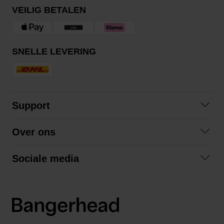
VEILIG BETALEN
SNELLE LEVERING
Support
Contact opnemen
Over ons
Veelgestelde vragen
Over ons
Algemene voorwaarden
Sociale media
Samenwerken
Retourneren
Facebook
Verzending
Privacybeleid
Instagram
LinkedIn