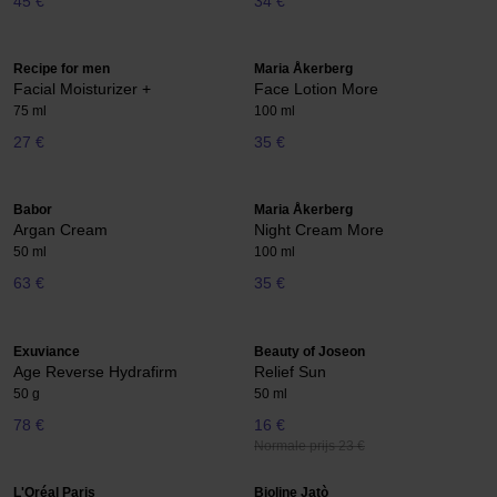
45 €
34 €
Recipe for men
Maria Åkerberg
Facial Moisturizer +
Face Lotion More
75 ml
100 ml
27 €
35 €
Babor
Maria Åkerberg
Argan Cream
Night Cream More
50 ml
100 ml
63 €
35 €
Exuviance
Beauty of Joseon
Age Reverse Hydrafirm
Relief Sun
50 g
50 ml
78 €
16 €
Normale prijs 23 €
L'Oréal Paris
Bioline Jatò