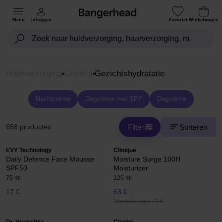
Menu
Inloggen
Favoriet
Winkelwagen
Huidverzorging
Gezicht
Gezichtshydratatie
Nachtcrème
Dagcrème met SPF
Dagcrème
Filter
Sorteren
658 producten
EVY Technology
Clinique
Daily Defence Face Mousse
Moisture Surge 100H
SPF50
Moisturizer
75 ml
125 ml
17 €
63 €
Normale prijs 73 €