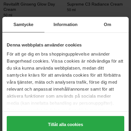
Revitalift Ginseng Glow Day
Supreme C3 Radiance Cream
Cream
50 ml
50 ml
12 €
93 €
Samtycke
Information
Om
House of Hur
Hickap
Denna webbplats använder cookies
Capsule Hydro Booster Cream
Bedtime Magic Repairing Night
Cream
50 ml
För att ge dig en bra shoppingupplevelse använder
50 ml
Bangerhead cookies. Vissa cookies är nödvändiga för att
44 €
35 €
du ska kunna använda webbplatsen, medan ditt
samtycke krävs för att använda cookies för att förbättra
våra tjänster, mäta och analysera trafik, förse dig med
KORA Organics
Verso
relevant och anpassat innehåll/annonser samt för att
Turmeric Glow Moisturizer
N°3 Barrier Strengthening
Cream
15 ml
aktivera funktioner som används på sociala medier
40 ml
media (kan innefatta behandling av personuppgifter).
24 €
60 €
Data som samlas in delas med cookieleverantören.
Genom att trycka på "Tillåt alla cookies" accepterar du
alla cookies, medan du under "Detaljer" kan anpassa
Tillåt alla cookies
Ole Henriksen
Maria Åkerberg