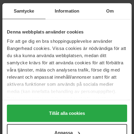
Samtycke
Information
Om
Goldwell
IGK
Dualsenses Ultra Volume
Thirsty Girl Leave-In Conditioner
150 ml
179 ml
Denna webbplats använder cookies
24 €
38 €
För att ge dig en bra shoppingupplevelse använder
Bangerhead cookies. Vissa cookies är nödvändiga för att
Joico
L'Oréal Paris
du ska kunna använda webbplatsen, medan ditt
K-Pak Color Therapy
Elvital Extraordinary Oil Dry Hair
samtycke krävs för att använda cookies för att förbättra
Oil
200 ml
våra tjänster, mäta och analysera trafik, förse dig med
100 ml
relevant och anpassat innehåll/annonser samt för att
43 €
11 €
aktivera funktioner som används på sociala medier
media (kan innefatta behandling av personuppgifter).
Mason Pearson
Nuxe
Data som samlas in delas med cookieleverantören.
Leave-In Conditioner
Leave in Cream
Genom att trycka på "Tillåt alla cookies" accepterar du
150 ml
120 g
alla cookies, medan du under "Detaljer" kan anpassa
Tillåt alla cookies
36 €
29 €
användningen av cookies. Du kan när som helst återkalla
ditt samtycke. För mer information se vår Cookie Policy
Anpassa