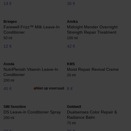
14 €
36 €
Briogeo
Amika
Farewell Frizz™ Milk Leave-In
Midnight Mender Overnight
Conditioner
Strength Repair Treatment
50 ml
100 ml
12 €
42 €
Aveda
KMS
NutriPlenish Vitamin Leave-In
Moist Repair Revival Creme
Conditioner
20 ml
200 ml
45 €
Niet op voorraad
8 €
SIM Sensitive
Goldwell
DS Leave-in Conditioner Spray
Dualsenses Color Repair &
Radiance Balm
200 ml
75 ml