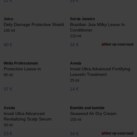
22 €
25 €
Joico
Sol de Janeiro
Defy Damage Protective Shield
Brazilian Joia Milky Leave In
Conditioner
100 ml
210 ml
40 €
32 €
Niet op voorraad
Wella Professionals
Aveda
Protective Leave-in
Invati Ultra Advanced Fortifying
LeaveIn Treatment
95 ml
25 ml
37 €
14 €
Aveda
Bumble and bumble
Invati Ultra Advanced
Seaweed Air Dry Cream
Revitalizing Scalp Serum
150 ml
30 ml
23 €
34 €
Niet op voorraad