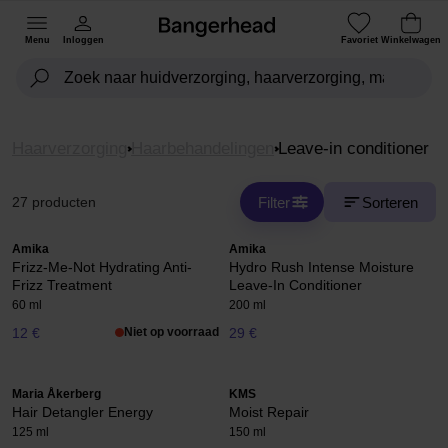
Menu
Inloggen
Favoriet
Winkelwagen
Haarverzorging
Haarbehandelingen
Leave-in conditioner
Filter
Sorteren
27 producten
Amika
Amika
Frizz-Me-Not Hydrating Anti-
Hydro Rush Intense Moisture
Frizz Treatment
Leave-In Conditioner
60 ml
200 ml
12 €
Niet op voorraad
29 €
Maria Åkerberg
KMS
Hair Detangler Energy
Moist Repair
125 ml
150 ml