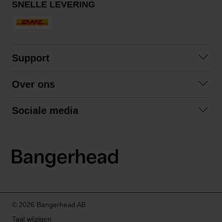
SNELLE LEVERING
Support
Contact opnemen
Over ons
Veelgestelde vragen
Over ons
Algemene voorwaarden
Sociale media
Samenwerken
Retourneren
Facebook
Verzending
Privacybeleid
Instagram
LinkedIn
© 2026 Bangerhead AB
Taal wijzigen