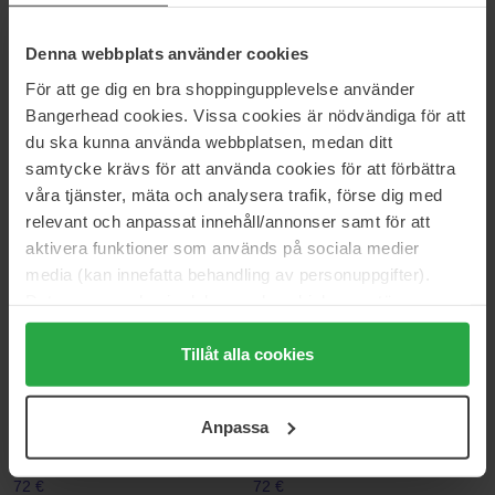
Pour Homme Dylan Blue Set
Eros Najim
Value Pack
100 ml
Denna webbplats använder cookies
90 €
155 €
Normale prijs 100 €
För att ge dig en bra shoppingupplevelse använder
Bangerhead cookies. Vissa cookies är nödvändiga för att
Versace
Versace
du ska kunna använda webbplatsen, medan ditt
Eros Flame Pour Homme
Eau Fraiche
samtycke krävs för att använda cookies för att förbättra
Shower Gel
250 ml
30 ml
våra tjänster, mäta och analysera trafik, förse dig med
41 €
67 €
relevant och anpassat innehåll/annonser samt för att
aktivera funktioner som används på sociala medier
media (kan innefatta behandling av personuppgifter).
Versace
Versace
Eros Energy Bath &
Eros Energy After Shave Balm
Data som samlas in delas med cookieleverantören.
Shower Gel
250 ml
100 ml
Genom att trycka på "Tillåt alla cookies" accepterar du
41 €
48 €
alla cookies, medan du under "Detaljer" kan anpassa
Tillåt alla cookies
användningen av cookies. Du kan när som helst återkalla
ditt samtycke. För mer information se vår Cookie Policy
Versace
Versace
Anpassa
samt vår Integritetspolicy.
Eau Fraiche
Eros
100 ml
100 ml
72 €
72 €