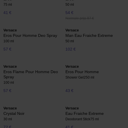
75 ml
50 ml
41 €
54 €
Normale prijs 87 €
Versace
Versace
Eros Pour Homme Deo Spray
Man Eau Fraiche Extreme
100 ml
50 ml
57 €
102 €
Versace
Versace
Eros Flame Pour Homme Deo
Eros Pour Homme
Spray
Shower Gel
250 ml
100 ml
57 €
43 €
Versace
Versace
Crystal Noir
Eau Fraiche Extreme
30 ml
Deodorant Stick
75 ml
72 €
41 €