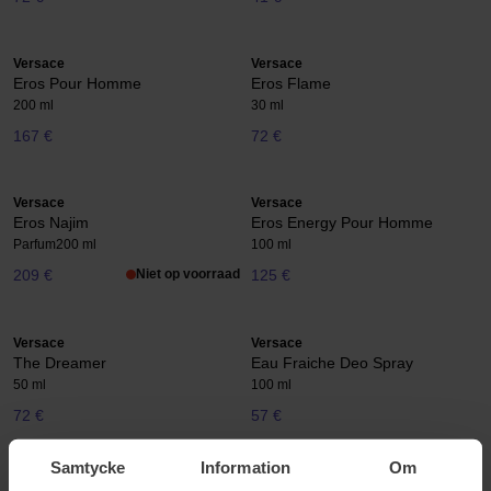
Versace
Versace
Eros Pour Homme
Eros Flame
200 ml
30 ml
167 €
72 €
Versace
Versace
Eros Najim
Eros Energy Pour Homme
Parfum
200 ml
100 ml
209 €
Niet op voorraad
125 €
Versace
Versace
The Dreamer
Eau Fraiche Deo Spray
50 ml
100 ml
72 €
57 €
Samtycke
Information
Om
Versace
Versace