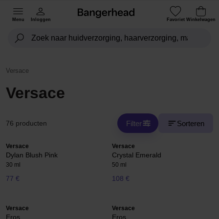
Menu
Inloggen
Favoriet
Winkelwagen
Versace
Versace
Filter
Sorteren
76 producten
Versace
Versace
Dylan Blush Pink
Crystal Emerald
30 ml
50 ml
77 €
108 €
Versace
Versace
Eros
Eros