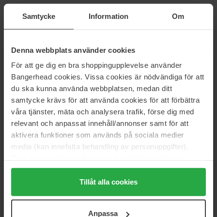
Babor
Babor
Anniversary Set HY-ÖL & Phyto
Set HY-ÖL & Phyto Reactivating
Samtycke
Information
Om
Reactivating
300 ml
300 ml
44 €
Niet op voorraad
50 €
Denna webbplats använder cookies
För att ge dig en bra shoppingupplevelse använder
Bangerhead cookies. Vissa cookies är nödvändiga för att
Babor
Sensai
Set HY-ÖL & Phyto Calming
Saho Trial Set Limited
du ska kunna använda webbplatsen, medan ditt
300 ml
149 ml
samtycke krävs för att använda cookies för att förbättra
50 €
135 €
våra tjänster, mäta och analysera trafik, förse dig med
relevant och anpassat innehåll/annonser samt för att
aktivera funktioner som används på sociala medier
Babor
Molton Brown
media (kan innefatta behandling av personuppgifter).
Anniversary Set HY-ÖL & Phyto
Gift Set Floral & Green Body
Calming
Care Collection
Data som samlas in delas med cookieleverantören.
300 ml
900 ml
Genom att trycka på "Tillåt alla cookies" accepterar du
44 €
80 €
alla cookies, medan du under "Detaljer" kan anpassa
Tillåt alla cookies
användningen av cookies. Du kan när som helst återkalla
ditt samtycke. För mer information se vår Cookie Policy
Bodyologist
Molton Brown
Anpassa
samt vår Integritetspolicy.