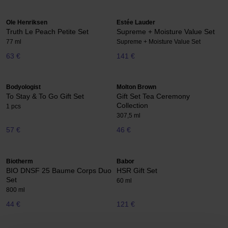
Ole Henriksen
Estée Lauder
Truth Le Peach Petite Set
Supreme + Moisture Value Set
77 ml
Supreme + Moisture Value Set
63 €
141 €
Bodyologist
Molton Brown
To Stay & To Go Gift Set
Gift Set Tea Ceremony
Collection
1 pcs
307,5 ml
57 €
46 €
Biotherm
Babor
BIO DNSF 25 Baume Corps Duo
HSR Gift Set
Set
60 ml
800 ml
44 €
121 €