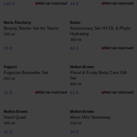
145 €
Niet op voorraad
44 €
Niet op voorraad
Maria Åkerberg
Babor
Beauty Starter Set for Teens
Anniversary Set HY-ÖL & Phyto
Hydrating
185 ml
300 ml
39 €
44 €
Niet op voorraad
Fugazzi
Molton Brown
Fugazze Bestseller Set
Floral & Fruity Body Care Gift
Set
262 ml
900 ml
47 €
Niet op voorraad
81 €
Niet op voorraad
Molton Brown
Molton Brown
Hand Quad
Mens Mini Stowaway
400 ml
240 ml
42 €
34 €