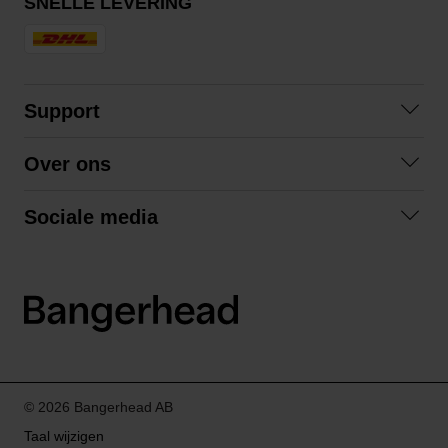
SNELLE LEVERING
Support
Contact opnemen
Over ons
Veelgestelde vragen
Over ons
Algemene voorwaarden
Sociale media
Samenwerken
Retourneren
Facebook
Verzending
Privacybeleid
Instagram
LinkedIn
© 2026 Bangerhead AB
Taal wijzigen