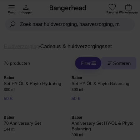
Menu
Inloggen
Favoriet
Winkelwagen
Huidverzorging
Cadeaus & huidverzorgingsset
Filter
Sorteren
76 producten
Babor
Babor
Set HY-ÖL & Phyto Hydrating
Set HY-ÖL & Phyto Balancing
300 ml
300 ml
50 €
50 €
Babor
Babor
70 Anniversary Set
Anniversary Set HY-ÖL & Phyto
Balancing
144 ml
300 ml