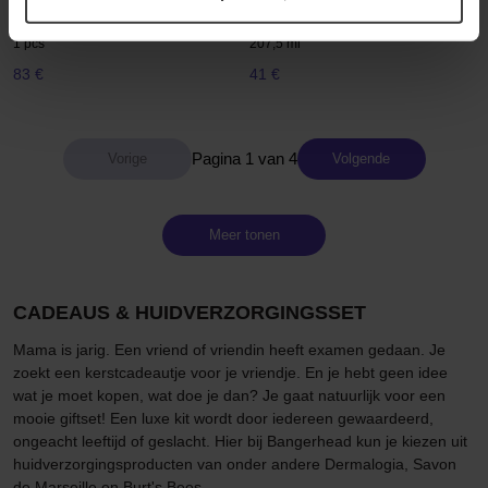
Skin Changing Body Essentials
Bluebell & Wild Strawberry
Gift Set
Travel Gift Set
1 pcs
207,5 ml
83 €
41 €
Pagina 1 van 4
Volgende
Meer tonen
CADEAUS & HUIDVERZORGINGSSET
Mama is jarig. Een vriend of vriendin heeft examen gedaan. Je
zoekt een kerstcadeautje voor je vriendje. En je hebt geen idee
wat je moet kopen, wat doe je dan? Je gaat natuurlijk voor een
mooie giftset! Een luxe kit wordt door iedereen gewaardeerd,
ongeacht leeftijd of geslacht. Hier bij Bangerhead kun je kiezen uit
huidverzorgingsproducten van onder andere Dermalogia, Savon
de Marseille en Burt's Bees.