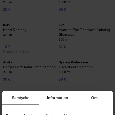
275 ml
1000 ml
30 €
59 €
KMS
Evo
Head Remedy
Hydrate The Therapist Calming
Shampoo
300 ml
300 ml
18 €
32 €
Normale prijs 31 €
Amika
System Professional
Forget Frizz Anti-Frizz Shampoo
LuxeBlond Shampoo
275 ml
1000 ml
30 €
58 €
Amika
R+Co
Samtycke
Information
Om
Forget Frizz Anti-Frizz
Death Valley Dry Shampoo
Conditioner
223 ml
275 ml