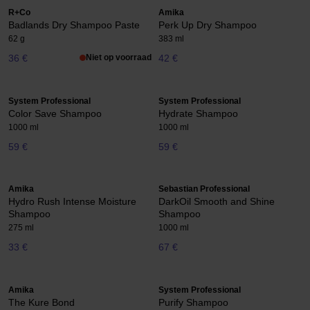
R+Co
Amika
Badlands Dry Shampoo Paste
Perk Up Dry Shampoo
62 g
383 ml
36 €
Niet op voorraad
42 €
System Professional
System Professional
Color Save Shampoo
Hydrate Shampoo
1000 ml
1000 ml
59 €
59 €
Amika
Sebastian Professional
Hydro Rush Intense Moisture
DarkOil Smooth and Shine
Shampoo
Shampoo
275 ml
1000 ml
33 €
67 €
Amika
System Professional
The Kure Bond
Purify Shampoo