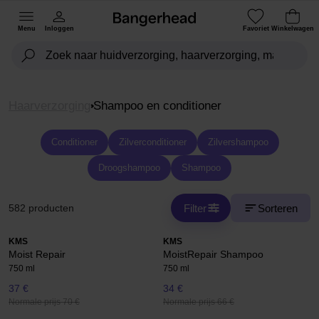
Menu
Inloggen
Favoriet
Winkelwagen
Haarverzorging
Shampoo en conditioner
Conditioner
Zilverconditioner
Zilvershampoo
Droogshampoo
Shampoo
Filter
Sorteren
582 producten
KMS
KMS
Moist Repair
MoistRepair Shampoo
750 ml
750 ml
37 €
34 €
Normale prijs 70 €
Normale prijs 66 €