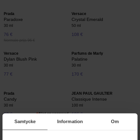
Prada
Versace
Paradoxe
Crystal Emerald
30 ml
50 ml
76 €
108 €
Normale prijs 96 €
Versace
Parfums de Marly
Dylan Blush Pink
Palatine
30 ml
30 ml
77 €
170 €
Prada
JEAN PAUL GAULTIER
Candy
Classique Intense
30 ml
100 ml
92 €
Niet op voorraad
126 €
Samtycke
Information
Om
RABANNE
Gisada
Fame Intense
Donna