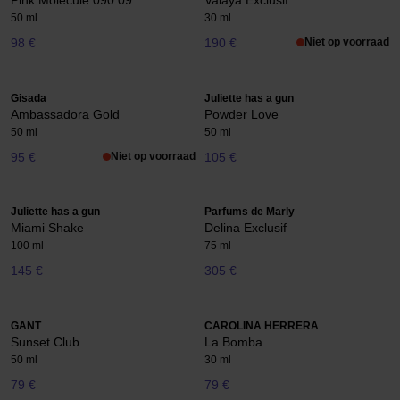
Pink Molécule 090.09
Valaya Exclusif
50 ml
30 ml
98 €
190 €
Niet op voorraad
Gisada
Juliette has a gun
Ambassadora Gold
Powder Love
50 ml
50 ml
95 €
Niet op voorraad
105 €
Juliette has a gun
Parfums de Marly
Miami Shake
Delina Exclusif
100 ml
75 ml
145 €
305 €
GANT
CAROLINA HERRERA
Sunset Club
La Bomba
50 ml
30 ml
79 €
79 €