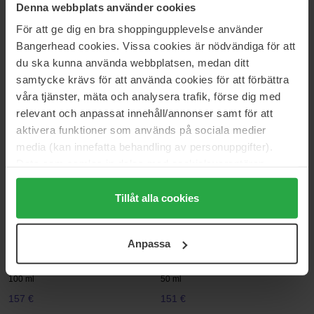
Denna webbplats använder cookies
30 ml
50 ml
För att ge dig en bra shoppingupplevelse använder
85 €
89 €
Bangerhead cookies. Vissa cookies är nödvändiga för att
du ska kunna använda webbplatsen, medan ditt
COACH
Narciso Rodriguez
samtycke krävs för att använda cookies för att förbättra
Cherry
For Her Intense
våra tjänster, mäta och analysera trafik, förse dig med
50 ml
50 ml
relevant och anpassat innehåll/annonser samt för att
88 €
Niet op voorraad
130 €
aktivera funktioner som används på sociala medier
media (kan innefatta behandling av personuppgifter).
Data som samlas in delas med cookieleverantören.
Narciso Rodriguez
MAC Cosmetics
For Her
Turquatic Fragrance
Genom att trycka på "Tillåt alla cookies" accepterar du
50 ml
50 ml
alla cookies, medan du under "Detaljer" kan anpassa
Tillåt alla cookies
105 €
54 €
användningen av cookies. Du kan när som helst återkalla
ditt samtycke. För mer information se vår Cookie Policy
Anpassa
samt vår Integritetspolicy.
JEAN PAUL GAULTIER
Sensai
Gaultier Divine Couture
The Silk
100 ml
50 ml
157 €
151 €