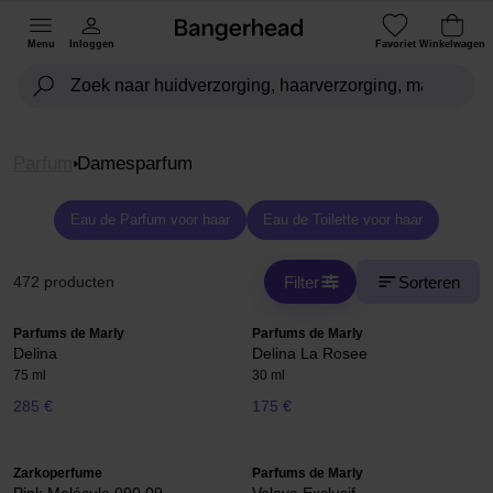
Menu
Inloggen
Favoriet
Winkelwagen
Parfum
Damesparfum
Eau de Parfum voor haar
Eau de Toilette voor haar
Filter
Sorteren
472 producten
Parfums de Marly
Parfums de Marly
Delina
Delina La Rosee
75 ml
30 ml
285 €
175 €
Zarkoperfume
Parfums de Marly