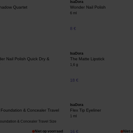
IsaDora
hadow Quartet
Wonder Nail Polish
6 ml
8 €
IsaDora
r Nail Polish Quick Dry &
The Matte Lipstick
r
1,6 g
18 €
IsaDora
Foundation & Concealer Travel
Flex Tip Eyeliner
1 ml
oundation & Concealer Travel Size
Niet op voorraad
16 €
Niet 