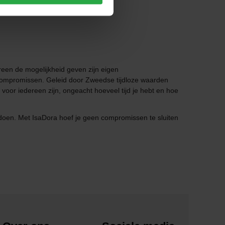
een de mogelijkheid geven zijn eigen
compromissen. Geleid door Zweedse tijdloze waarden
oor iedereen zijn, ongeacht hoeveel tijd je hebt en hoe
 doen. Met IsaDora hoef je geen compromissen te sluiten