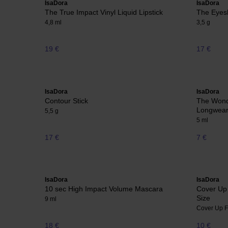
IsaDora
IsaDora
The True Impact Vinyl Liquid Lipstick
The Eyes
4,8 ml
3,5 g
19 €
17 €
IsaDora
IsaDora
Contour Stick
The Wonde
Longwea
5,5 g
5 ml
17 €
7 €
IsaDora
IsaDora
10 sec High Impact Volume Mascara
Cover Up 
Size
9 ml
Cover Up F
18 €
10 €