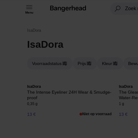
Menu
IsaDora
IsaDora
Voorraadstatus
Prijs
Kleur
Bewu
IsaDora
IsaDora
The Intense Eyeliner 24H Wear & Smudge-
The Glea
proof
Water-Res
0,35 g
1 g
13 €
Niet op voorraad
13 €