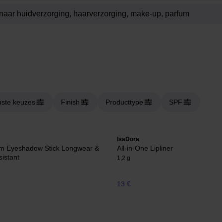
ste keuzes
Finish
Producttype
SPF
IsaDora
m Eyeshadow Stick Longwear &
All-in-One Lipliner
istant
1,2 g
13 €