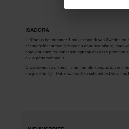
ISADORA
IsaDora is het nummer 1 make-upmerk van Zweden en sin
schoonheidsnormen te bepalen door betaalbare, hoogwaa
betekent onze no-nonsense aanpak dat onze premium produ
dik je portemonnee is.
Onze Zweedse afkomst is het morele kompas dat ons helpt
om jezelf te zijn. Dat is wat eerlijke schoonheid voor ons