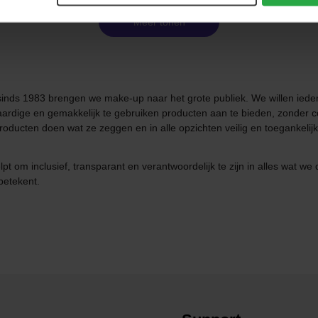
Meer tonen
ds 1983 brengen we make-up naar het grote publiek. We willen ieder
rdige en gemakkelijk te gebruiken producten aan te bieden, zonder 
cten doen wat ze zeggen en in alle opzichten veilig en toegankelijk v
 om inclusief, transparant en verantwoordelijk te zijn in alles wat we
 betekent.