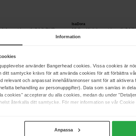
IsaDora
gh Impact Length & Lift DUO
10 Sec High Impact Length & Lif
9 ml
Information
18 €
js 24 €
cookies
ngupplevelse använder Bangerhead cookies. Vissa cookies är nöd
IsaDora
itt samtycke krävs för att använda cookies för att förbättra vår
Wax-In-Pencil
Build Up Mascara Extra Volume
med relevant och anpassat innehåll/annonser samt för att aktiver
10 ml
nefatta behandling av personuppgifter). Data som samlas in del
19 €
alla cookies" accepterar du alla cookies, medan du under "Detal
elst återkalla ditt samtycke. För mer information se vår Cookie
Pagina 1 van 4
Volgende
Anpassa