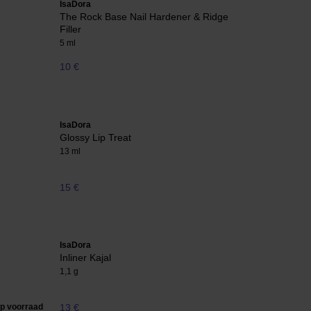
IsaDora
The Rock Base Nail Hardener & Ridge
Filler
5 ml
10 €
IsaDora
Glossy Lip Treat
13 ml
15 €
IsaDora
Inliner Kajal
1,1 g
op voorraad
13 €