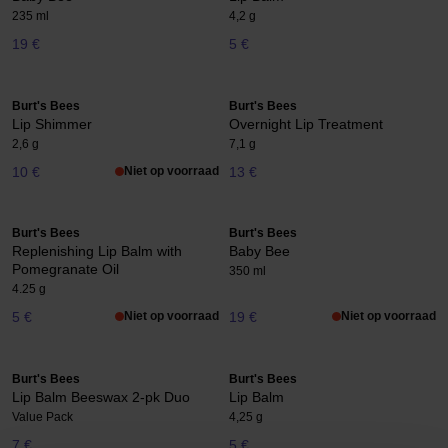
235 ml
4,2 g
19 €
5 €
Burt's Bees
Burt's Bees
Lip Shimmer
Overnight Lip Treatment
2,6 g
7,1 g
10 €
Niet op voorraad
13 €
Burt's Bees
Burt's Bees
Replenishing Lip Balm with
Baby Bee
Pomegranate Oil
350 ml
4.25 g
5 €
Niet op voorraad
19 €
Niet op voorraad
Burt's Bees
Burt's Bees
Lip Balm Beeswax 2-pk Duo
Lip Balm
Value Pack
4,25 g
7 €
5 €