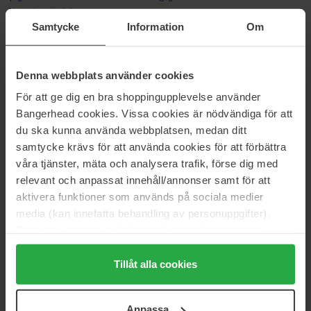
Normale prijs 8 €
Samtycke
Information
Om
Burt's Bees
Burt's Bees
Naturally Nourishing
Lip Balm Duo
170 ml
8.5 g
Denna webbplats använder cookies
19 €
Niet op voorraad
10 €
För att ge dig en bra shoppingupplevelse använder
Bangerhead cookies. Vissa cookies är nödvändiga för att
Burt's Bees
du ska kunna använda webbplatsen, medan ditt
Mini Handcream
samtycke krävs för att använda cookies för att förbättra
28,3 g
våra tjänster, mäta och analysera trafik, förse dig med
12 €
relevant och anpassat innehåll/annonser samt för att
aktivera funktioner som används på sociala medier
media (kan innefatta behandling av personuppgifter).
BURT'S BEES
Data som samlas in delas med cookieleverantören.
Genom att trycka på "Tillåt alla cookies" accepterar du
Burt's Bees produceert natuurlijke beautyproducten voor het hele
alla cookies, medan du under "Detaljer" kan anpassa
Tillåt alla cookies
lichaam, vrij van sulfieten, parabenen en synthetische geurstoffen.
användningen av cookies. Du kan när som helst återkalla
De producten zijn gecertificeerd door de Natural Products
Association, een organisatie waar Burt's Bees actief mee
ditt samtycke. För mer information se vår Cookie Policy
Anpassa
samenwerkt voor een groenere wereld. De focus ligt op