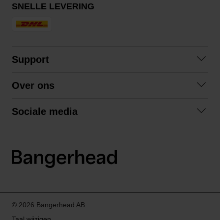
SNELLE LEVERING
Support
Contact opnemen
Over ons
Veelgestelde vragen
Over ons
Algemene voorwaarden
Sociale media
Samenwerken
Retourneren
Facebook
Verzending
Privacybeleid
Instagram
LinkedIn
© 2026 Bangerhead AB
Taal wijzigen