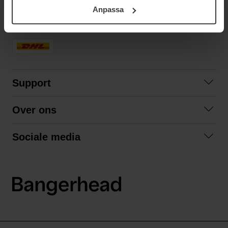
ditt samtycke. För mer information se vår Cookie Policy
Anpassa
samt vår Integritetspolicy.
SNELLE LEVERING
Support
Contact opnemen
Over ons
Veelgestelde vragen
Over ons
Algemene voorwaarden
Sociale media
Samenwerken
Retourneren
Facebook
Verzending
Privacybeleid
Instagram
LinkedIn