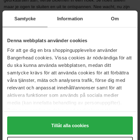
geurkaarsen aan, verse bloemen in een hoek. Je hoeft alleen
maar je ogen te sluiten en uit te ontspannen. Nee wacht, nu zijn
we de badolie vergeten! Badolie heeft een kalmerende, reinigende
Samtycke
Information
Om
en ontspannende werking. Bij Bangerhead vind je deze
heerlijkheden van Molton Brown en Decléor.
Denna webbplats använder cookies
För att ge dig en bra shoppingupplevelse använder
Bangerhead cookies. Vissa cookies är nödvändiga för att
NIEUWSBRIEF
du ska kunna använda webbplatsen, medan ditt
WEES ALS EERSTE OP DE HOOGTE
samtycke krävs för att använda cookies för att förbättra
våra tjänster, mäta och analysera trafik, förse dig med
relevant och anpassat innehåll/annonser samt för att
aktivera funktioner som används på sociala medier
media (kan innefatta behandling av personuppgifter).
Wil je het beste beauty-nieuws direct in je inbox ontvangen?
Data som samlas in delas med cookieleverantören.
We sturen je de nieuwste trends, tips en exclusieve
aanbiedingen!
Genom att trycka på "Tillåt alla cookies" accepterar du
alla cookies, medan du under "Detaljer" kan anpassa
Tillåt alla cookies
VEILIG BETALEN
användningen av cookies. Du kan när som helst återkalla