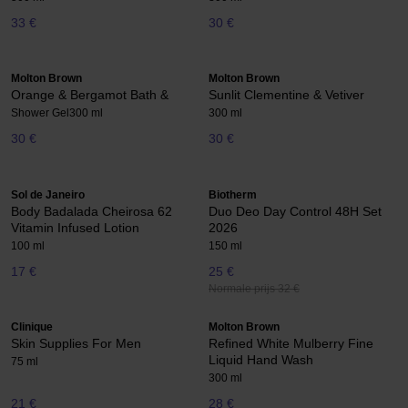
33 €
30 €
Molton Brown
Molton Brown
Orange & Bergamot Bath &
Sunlit Clementine & Vetiver
Shower Gel
300 ml
300 ml
30 €
30 €
Sol de Janeiro
Biotherm
Body Badalada Cheirosa 62
Duo Deo Day Control 48H Set
Vitamin Infused Lotion
2026
100 ml
150 ml
17 €
25 €
Normale prijs 32 €
Clinique
Molton Brown
Skin Supplies For Men
Refined White Mulberry Fine
Liquid Hand Wash
75 ml
300 ml
21 €
28 €