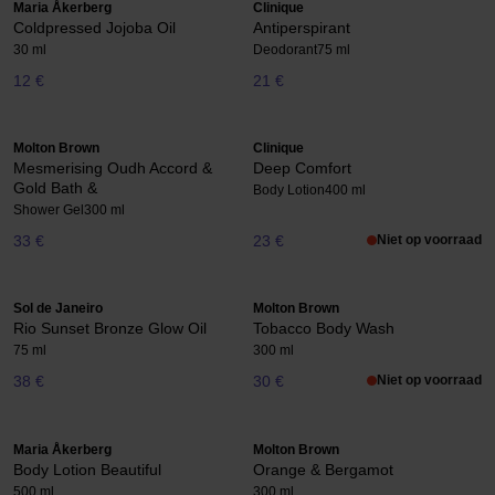
Maria Åkerberg
Clinique
Coldpressed Jojoba Oil
Antiperspirant
30 ml
Deodorant
75 ml
12 €
21 €
Molton Brown
Clinique
Mesmerising Oudh Accord &
Deep Comfort
Gold Bath &
Body Lotion
400 ml
Shower Gel
300 ml
33 €
23 €
Niet op voorraad
Sol de Janeiro
Molton Brown
Rio Sunset Bronze Glow Oil
Tobacco Body Wash
75 ml
300 ml
38 €
30 €
Niet op voorraad
Maria Åkerberg
Molton Brown
Body Lotion Beautiful
Orange & Bergamot
500 ml
300 ml