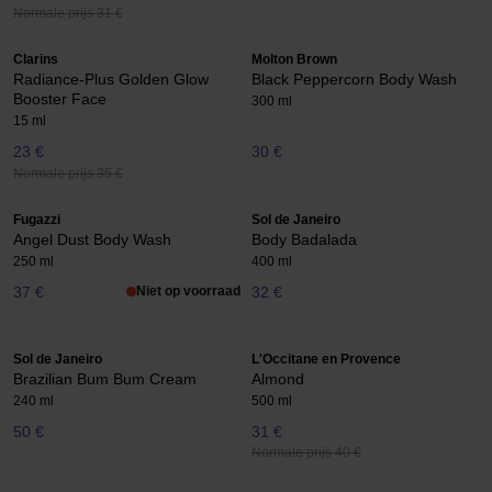
Normale prijs 31 €
Clarins
Molton Brown
Radiance-Plus Golden Glow
Black Peppercorn Body Wash
Booster Face
300 ml
15 ml
23 €
30 €
Normale prijs 35 €
Fugazzi
Sol de Janeiro
Angel Dust Body Wash
Body Badalada
250 ml
400 ml
37 €
Niet op voorraad
32 €
Sol de Janeiro
L'Occitane en Provence
Brazilian Bum Bum Cream
Almond
240 ml
500 ml
50 €
31 €
Normale prijs 40 €