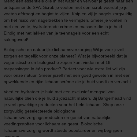
Meng een essentiële olie in het water en vervoer je geest naar een
ontspannende SPA. Scrub je voeten met een scrub voordat je je
voeten afdroogt en begint te vijlen. Knip en vijl je nagels zorgvuldig
om het risico van nageltrekken te vermijden. Smeer je voeten in
met een vette, hydraterende crème en masseer die in je huid.
Eindig met het lakken van je teennagels voor een echt
salongevoel!
Biologische en natuurlijke lichaamsverzorging Wil je voor jezelf
zorgen en tegelijk voor onze planeet? Wist je bijvoorbeeld dat je
veganistische en biologische zepen kunt vinden met 18
toepassingen in één product? Perfect voor wie extra lief wil zijn
voor onze natuur. Smeer jezelf met een goed geweten in met een
opwekkende en rijke lichaamscrème die je huid voedt en verzacht.
Voed en hydrateer je huid met een exclusief mengsel van
natuurlijke oliën die je huid zijdezacht maken. Bij Bangerhead vind
je veel geweldige producten voor het hele lichaam. Shop onze
zorgvuldig geselecteerde biologische
lichaamsverzorgingsproducten en geniet van natuurlijke
voedingsstoffen voor lichaam en geest. Biologische
lichaamsverzorging wordt steeds populairder en wij begrijpen
waarom.