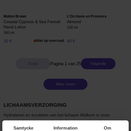
Molton Brown
L'Occitane en Provence
Coastal Cypress & Sea Fennel
Almond
Hand Lotion
100 ml
300 ml
30 €
Niet op voorraad
40 €
Pagina 1 van 25
Volgende
Meer tonen
LICHAAMSVERZORGING
Hydrateren en scrubben van het lichaam Welkom in onze
categorie lichaamsverzorging. In deze categorie hebben we body
moisturizers, body scrubs, hand en voetverzorging, intieme
Samtycke
Information
Om