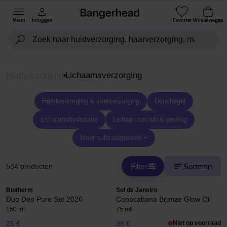
Menu
Inloggen
Favoriet
Winkelwagen
Huidverzorging
Lichaamsverzorging
Handverzorging & voetverzorging
Douchegel
Lichaamshydratatie
Lichaamsscrub & peeling
Meer subcategorieën +
Filter
Sorteren
584 producten
Biotherm
Sol de Janeiro
Duo Deo Pure Set 2026
Copacabana Bronze Glow Oil
150 ml
75 ml
25 €
38 €
Niet op voorraad