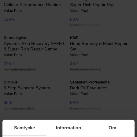
Cellular Performance Routine
Super Rich Repair Duo
Value Pack
Value Pack
199 €
68 €
Normale prijs 75 €
Dermalogica
KMS
Dynamic Skin Recovery SPF50
Head Remedy & Moist Repair
& Super Rich Repair Jumbo
Set
Value Pack
Value Pack
225 €
48 €
Normale prijs 250 €
Normale prijs 54 €
Clinique
Sebastian Professional
3-Step Skincare System
Dark Oil Favourites
Value Pack
Value Pack
88 €
69 €
Normale prijs 98 €
Normale prijs 76 €
Joico
Nioxin
Moisture Recovery Set
Anti-Hairloss Serum Set
Samtycke
Information
Om
Value Pack
Value Pack