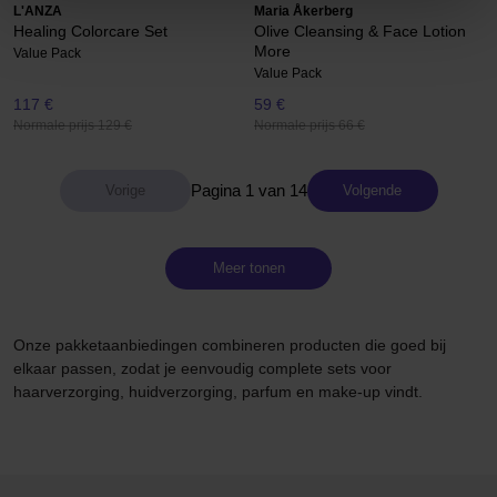
L'ANZA
Maria Åkerberg
Healing Colorcare Set
Olive Cleansing & Face Lotion
More
Value Pack
Value Pack
117 €
59 €
Normale prijs 129 €
Normale prijs 66 €
Pagina 1 van 14
Volgende
Meer tonen
Onze pakketaanbiedingen combineren producten die goed bij
elkaar passen, zodat je eenvoudig complete sets voor
haarverzorging, huidverzorging, parfum en make-up vindt.