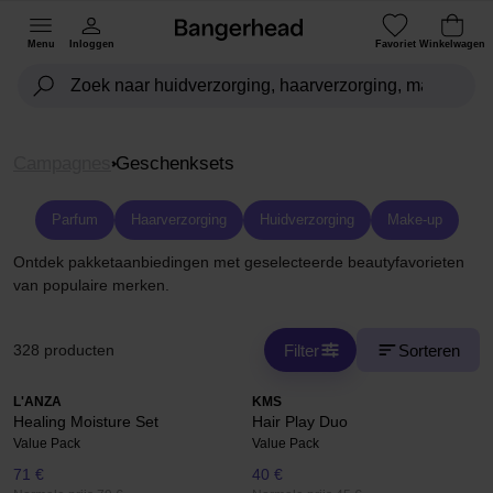
Menu
Inloggen
Favoriet
Winkelwagen
Campagnes
Geschenksets
Parfum
Haarverzorging
Huidverzorging
Make-up
Ontdek pakketaanbiedingen met geselecteerde beautyfavorieten
van populaire merken.
Filter
Sorteren
328 producten
L'ANZA
KMS
Healing Moisture Set
Hair Play Duo
Value Pack
Value Pack
71 €
40 €