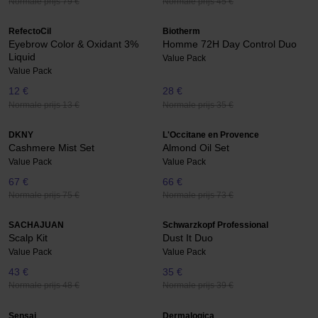
Normale prijs 79 €
Normale prijs 45 €
RefectoCil
Biotherm
Eyebrow Color & Oxidant 3%
Homme 72H Day Control Duo
Liquid
Value Pack
Value Pack
12 €
28 €
Normale prijs 13 €
Normale prijs 35 €
DKNY
L'Occitane en Provence
Cashmere Mist Set
Almond Oil Set
Value Pack
Value Pack
67 €
66 €
Normale prijs 75 €
Normale prijs 73 €
SACHAJUAN
Schwarzkopf Professional
Scalp Kit
Dust It Duo
Value Pack
Value Pack
43 €
35 €
Normale prijs 48 €
Normale prijs 39 €
Sensai
Dermalogica