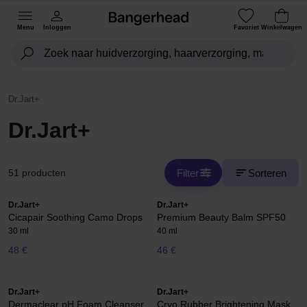
Menu
Inloggen
Favoriet
Winkelwagen
Dr.Jart+
Dr.Jart+
Filter
Sorteren
51 producten
Dr.Jart+
Dr.Jart+
Cicapair Soothing Camo Drops
Premium Beauty Balm SPF50
30 ml
40 ml
48 €
46 €
Dr.Jart+
Dr.Jart+
Dermaclear pH Foam Cleanser
Cryo Rubber Brightening Mask