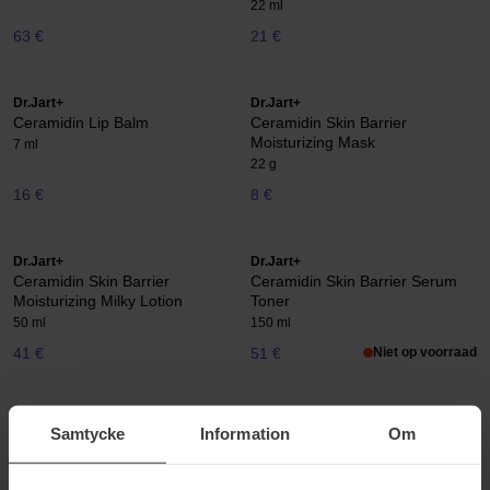
22 ml
63 €
21 €
Dr.Jart+
Dr.Jart+
Ceramidin Lip Balm
Ceramidin Skin Barrier
Moisturizing Mask
7 ml
22 g
16 €
8 €
Dr.Jart+
Dr.Jart+
Ceramidin Skin Barrier
Ceramidin Skin Barrier Serum
Moisturizing Milky Lotion
Toner
50 ml
150 ml
41 €
51 €
Niet op voorraad
Dr.Jart+
Dr.Jart+
Samtycke
Information
Om
Cicapair Gentle Cleasing Foam
Cicapair Intensive Soothing
Repair Treatment Lotion
150 ml
150 ml