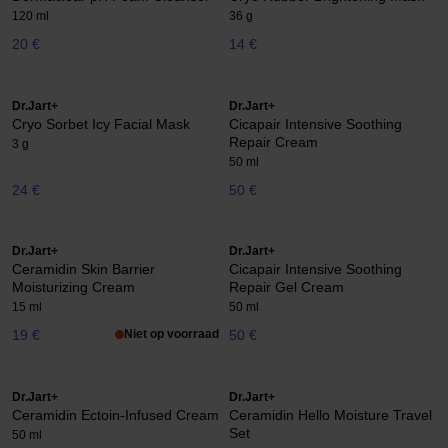
120 ml
36 g
20 €
14 €
Dr.Jart+
Dr.Jart+
Cryo Sorbet Icy Facial Mask
Cicapair Intensive Soothing
Repair Cream
3 g
50 ml
24 €
50 €
Dr.Jart+
Dr.Jart+
Ceramidin Skin Barrier
Cicapair Intensive Soothing
Moisturizing Cream
Repair Gel Cream
15 ml
50 ml
19 €
Niet op voorraad
50 €
Dr.Jart+
Dr.Jart+
Ceramidin Ectoin-Infused Cream
Ceramidin Hello Moisture Travel
Set
50 ml