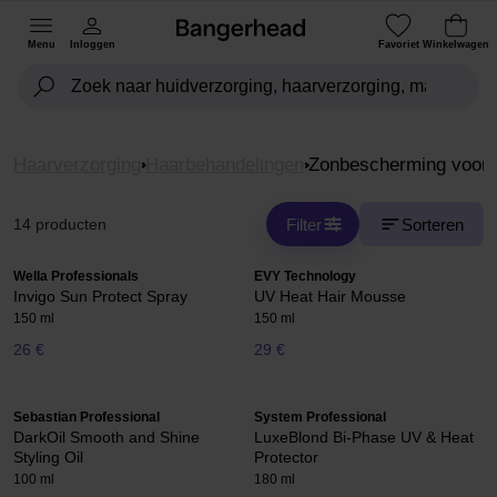
Menu
Inloggen
Favoriet
Winkelwagen
Haarverzorging
Haarbehandelingen
Zonbescherming voor 
Filter
Sorteren
14 producten
Wella Professionals
EVY Technology
Invigo Sun Protect Spray
UV Heat Hair Mousse
150 ml
150 ml
26 €
29 €
Sebastian Professional
System Professional
DarkOil Smooth and Shine
LuxeBlond Bi-Phase UV & Heat
Styling Oil
Protector
100 ml
180 ml