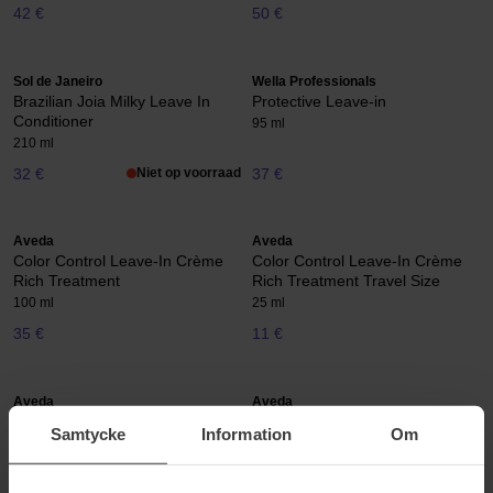
42 €
50 €
Sol de Janeiro
Wella Professionals
Brazilian Joia Milky Leave In
Protective Leave-in
Conditioner
95 ml
210 ml
32 €
Niet op voorraad
37 €
Aveda
Aveda
Color Control Leave-In Crème
Color Control Leave-In Crème
Rich Treatment
Rich Treatment Travel Size
100 ml
25 ml
35 €
11 €
Aveda
Aveda
Color Control Leave-In Spray
Color Control Leave-In Spray
Samtycke
Information
Om
Light Treatment
Light Treatment Travel
150 ml
30 ml