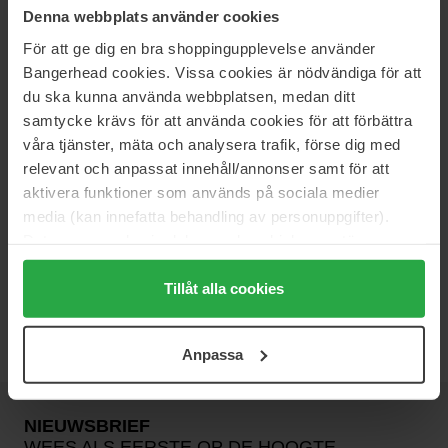
36 €
14 €
Denna webbplats använder cookies
För att ge dig en bra shoppingupplevelse använder
Aveda
Aveda
Bangerhead cookies. Vissa cookies är nödvändiga för att
Smooth Infusion Style Prep
Sun Care Protective Hair Veil
du ska kunna använda webbplatsen, medan ditt
Smoother
100 ml
100 ml
samtycke krävs för att använda cookies för att förbättra
våra tjänster, mäta och analysera trafik, förse dig med
36 €
Niet op voorraad
35 €
Niet op voorraad
relevant och anpassat innehåll/annonser samt för att
aktivera funktioner som används på sociala medier
Löwengrip
Rahua
media (kan innefatta behandling av personuppgifter).
Long Lasting - Heat Protector
Hydration Detangler + UV
Data som samlas in delas med cookieleverantören.
Barrier
150 ml
Genom att trycka på "Tillåt alla cookies" accepterar du
193 ml
alla cookies, medan du under "Detaljer" kan anpassa
Tillåt alla cookies
24 €
Niet op voorraad
45 €
Niet op voorraad
användningen av cookies. Du kan när som helst återkalla
ditt samtycke. För mer information se vår Cookie Policy
Anpassa
samt vår Integritetspolicy.
NIEUWSBRIEF
WEES ALS EERSTE OP DE HOOGTE