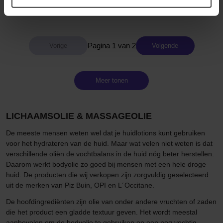
26 €
Niet op voorraad
47 €
Pagina 1 van 2
Volgende
Meer tonen
LICHAAMSOLIE & MASSAGEOLIE
De meeste mensen weten wel dat je huidlotions kunt gebruiken
voor het hydrateren van de huid. Maar wat velen niet weten is dat
verschillende oliën de vochtbalans in de huid nóg beter herstellen.
Daarom werkt bodyolie zo goed bij mensen met een hele droge
huid. De producten die wij verkopen zijn zorgvuldig geselecteerd
uit de merken van Piz Buin, OPI en L´Occitane.
De hoofdingrediënten zijn olie van onder andere vruchten of zaden
die het product een gladde textuur geven. Het wordt meestal
aanbevolen om de bodyolie te gebruiken op een nog vochtig