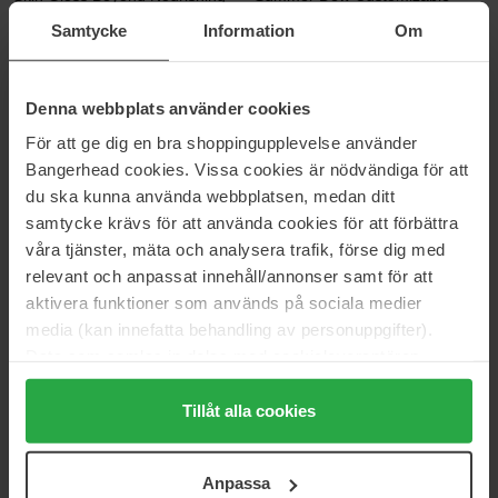
Body Oil
Self-tanning Drops
Samtycke
Information
Om
100 ml
50 ml
49 €
44 €
Denna webbplats använder cookies
Beauté Pacifique
Babor
För att ge dig en bra shoppingupplevelse använder
Corpus Paradoxe
Soul & Body Shimmer Oil
Bangerhead cookies. Vissa cookies är nödvändiga för att
100 ml
100 ml
du ska kunna använda webbplatsen, medan ditt
68 €
60 €
samtycke krävs för att använda cookies för att förbättra
våra tjänster, mäta och analysera trafik, förse dig med
relevant och anpassat innehåll/annonser samt för att
Biotherm
Clarins
Biocorps Body Serum
Firming Age-Defying Skin
aktivera funktioner som används på sociala medier
Renewing Serum
200 ml
media (kan innefatta behandling av personuppgifter).
200 ml
Data som samlas in delas med cookieleverantören.
58 €
123 €
Genom att trycka på "Tillåt alla cookies" accepterar du
alla cookies, medan du under "Detaljer" kan anpassa
Tillåt alla cookies
användningen av cookies. Du kan när som helst återkalla
Dr. Hauschka
Elizabeth Arden
Rose Nurturing Body Oil
Eight Hour
ditt samtycke. För mer information se vår Cookie Policy
Anpassa
75 ml
100 ml
samt vår Integritetspolicy.