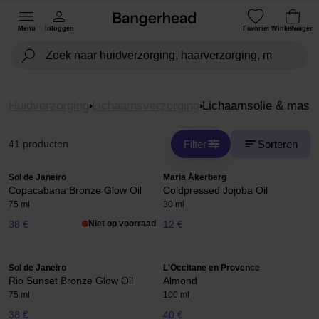
Menu
Inloggen
Favoriet
Winkelwagen
Huidverzorging
Lichaamsverzorging
Lichaamsolie & mass
Filter
Sorteren
41 producten
Sol de Janeiro
Maria Åkerberg
Copacabana Bronze Glow Oil
Coldpressed Jojoba Oil
75 ml
30 ml
38 €
Niet op voorraad
12 €
Sol de Janeiro
L'Occitane en Provence
Rio Sunset Bronze Glow Oil
Almond
75 ml
100 ml
38 €
40 €