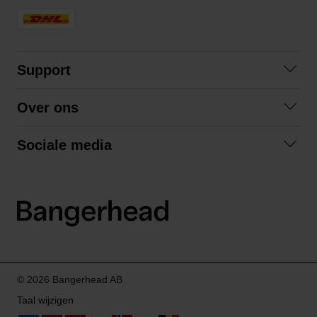
Support
Contact opnemen
Over ons
Veelgestelde vragen
Over ons
Algemene voorwaarden
Sociale media
Samenwerken
Retourneren
Facebook
Verzending
Privacybeleid
Instagram
LinkedIn
© 2026 Bangerhead AB
Taal wijzigen