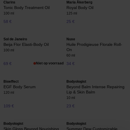
Clarins
Maria Åkerberg
Tonic Body Treatment Oil
Royal Body Oil
100 ml
125 ml
58 €
25 €
Sol de Janeiro
Nuxe
Beija Flor Elasti-Body Oil
Huile Prodigieuse Florale Roll-
On
100 ml
60 ml
69 €
Niet op voorraad
34 €
Bioeffect
Bodyologist
EGF Body Serum
Beyond Balm Intense Repairing
Lip & Skin Balm
120 ml
10 ml
109 €
23 €
Bodyologist
Bodyologist
Skin Gloss Beyond Nourishing
Summer Dew Customizable