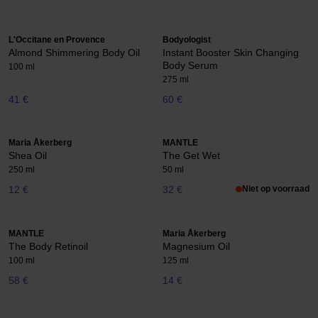
L'Occitane en Provence
Bodyologist
Almond Shimmering Body Oil
Instant Booster Skin Changing
Body Serum
100 ml
275 ml
41 €
60 €
Maria Åkerberg
MANTLE
Shea Oil
The Get Wet
250 ml
50 ml
12 €
32 €
Niet op voorraad
MANTLE
Maria Åkerberg
The Body Retinoil
Magnesium Oil
100 ml
125 ml
58 €
14 €