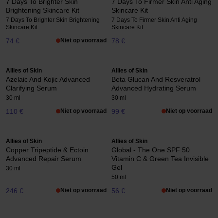
7 Days To Brighter Skin
7 Days To Firmer Skin Anti Aging
Brightening Skincare Kit
Skincare Kit
7 Days To Brighter Skin Brightening
7 Days To Firmer Skin Anti Aging
Skincare Kit
Skincare Kit
74 €
Niet op voorraad
78 €
Allies of Skin
Allies of Skin
Azelaic And Kojic Advanced
Beta Glucan And Resveratrol
Clarifying Serum
Advanced Hydrating Serum
30 ml
30 ml
110 €
Niet op voorraad
99 €
Niet op voorraad
Allies of Skin
Allies of Skin
Copper Tripeptide & Ectoin
Global - The One SPF 50
Advanced Repair Serum
Vitamin C & Green Tea Invisible
Gel
30 ml
50 ml
246 €
Niet op voorraad
56 €
Niet op voorraad