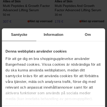
Allies of Skin
Allies of Skin
Multi Peptides & Growth Factor
Multi Peptides And Growth
Advanced Lifting Serum
Factor Advanced Lifting Serum
50 ml
30 ml
307 €
Niet op voorraad
178 €
Niet op voorraad
Samtycke
Information
Om
Allies of Skin
Allies of Skin
Peptide And Ceramide Repair
Peptides & Antioxidants
Lip Balm
Advanced Firming Daily
Treatment
4 g
Denna webbplats använder cookies
48 ml
För att ge dig en bra shoppingupplevelse använder
24 €
Niet op voorraad
154 €
Niet op voorraad
Bangerhead cookies. Vissa cookies är nödvändiga för att
du ska kunna använda webbplatsen, medan ditt
Allies of Skin
Allies of Skin
samtycke krävs för att använda cookies för att förbättra
Peptides And Omegas Firming
Rhassoul & BHA Antioxidants
våra tjänster, mäta och analysera trafik, förse dig med
Eye Cream
Purifying Mask
relevant och anpassat innehåll/annonser samt för att
15 ml
50 ml
aktivera funktioner som används på sociala medier
80 €
Niet op voorraad
73 €
media (kan innefatta behandling av personuppgifter).
Data som samlas in delas med cookieleverantören.