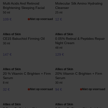
Multi Acids And Retinoid
Molecular Silk Amino Hydrating
Brightening Sleeping Facial
Cleanser
50 ml
25 ml
109 €
Niet op voorraad
12 €
Allies of Skin
Allies of Skin
CE15 Bakuchiol Firming Oil
0.05% Retinal & Peptides Repair
Night Cream
30 ml
48 ml
147 €
129 €
Allies of Skin
Allies of Skin
20 % Vitamin C Brighten + Firm
20% Vitamin C Brighten + Firm
Serum
Serum
8 ml
30 ml
32 €
Niet op voorraad
94 €
Niet op voorraad
Allies of Skin
Allies of Skin