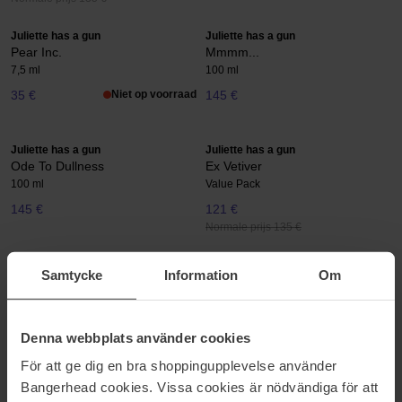
Juliette has a gun
Juliette has a gun
Pear Inc.
Mmmm...
7,5 ml
100 ml
35 €
Niet op voorraad
145 €
Juliette has a gun
Juliette has a gun
Ode To Dullness
Ex Vetiver
100 ml
Value Pack
145 €
121 €
Normale prijs 135 €
Juliette has a gun
Juliette has a gun
Samtycke
Information
Om
Musc Invisible
Lipstick Fever
7,5 ml
50 ml
35 €
101 €
Denna webbplats använder cookies
För att ge dig en bra shoppingupplevelse använder
Juliette has a gun
Juliette has a gun
Bangerhead cookies. Vissa cookies är nödvändiga för att
Not A Room Spray
Not A Home Diffuser