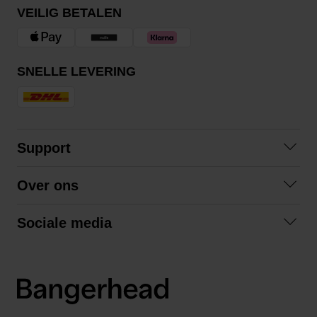
VEILIG BETALEN
SNELLE LEVERING
Support
Contact opnemen
Over ons
Veelgestelde vragen
Over ons
Algemene voorwaarden
Sociale media
Samenwerken
Retourneren
Facebook
Verzending
Privacybeleid
Instagram
LinkedIn