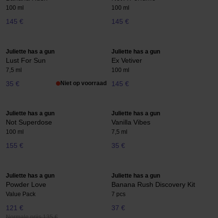
100 ml
100 ml
145 €
145 €
Juliette has a gun
Juliette has a gun
Lust For Sun
Ex Vetiver
7,5 ml
100 ml
35 €
Niet op voorraad
145 €
Juliette has a gun
Juliette has a gun
Not Superdose
Vanilla Vibes
100 ml
7,5 ml
155 €
35 €
Juliette has a gun
Juliette has a gun
Powder Love
Banana Rush Discovery Kit
Value Pack
7 pcs
121 €
37 €
Normale prijs 135 €