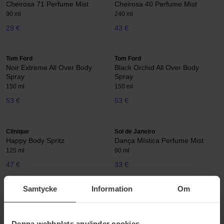
Cheirosa 71 Perfume Mist
Cheirosa 40 Perfume Mist
90 ml
240 ml
29 €
43 €
Tom Ford
Tom Ford
Noir Extreme All Over Body
Black Orchid All Over Body
Spray
Spray
150 ml
150 ml
53 €
53 €
Clinique
Sol de Janeiro
Happy Body Spritz
Dança Mística Perfume Mist
125 ml
90 ml
47 €
33 €
Samtycke
Information
Om
Clarins
Sol de Janeiro
Eau Des Jardins
Cheirosa 76 Perfume Mist
100 ml
90 ml
Denna webbplats använder cookies