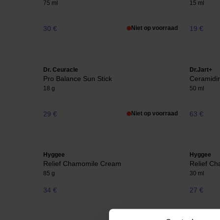
75 ml
15 ml
30 €
Niet op voorraad
19 €
Dr. Ceuracle
Dr.Jart+
Pro Balance Sun Stick
Ceramidi
18 g
50 ml
29 €
Niet op voorraad
63 €
Hyggee
Hyggee
Relief Chamomile Cream
Relief C
85 g
30 ml
34 €
27 €