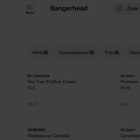
Menu
Merk
Voorraadstatus
Prijs
Kleur
Dr. Ceuracle
Dr.Jart+
Tea Tree Purifine Cream
Premium 
50 g
40 ml
35 €
42 €
SKIN1004
Dr.Jart+
Madagascar Centella
Ceramidin