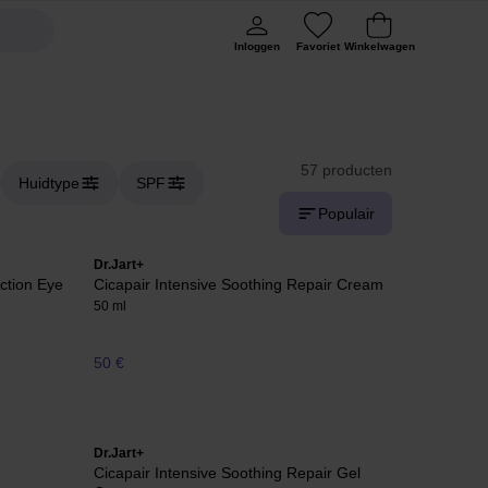
Inloggen
Favoriet
Winkelwagen
57 producten
Huidtype
SPF
Populair
Dr.Jart+
Action Eye
Cicapair Intensive Soothing Repair Cream
50 ml
50 €
Dr.Jart+
Cicapair Intensive Soothing Repair Gel