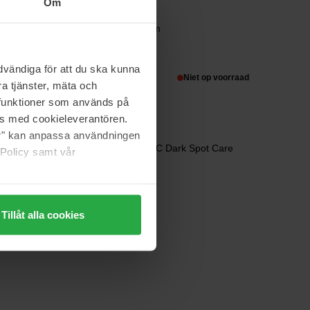
Om
Make Prem
Inteca Soothing Cream
80 ml
vändiga för att du ska kunna
35 €
Niet op voorraad
a tjänster, mäta och
a funktioner som används på
as med cookieleverantören.
jer" kan anpassa användningen
Goodal
le Eye
Green Tangerine Vita C Dark Spot Care
 Policy samt vår
Cream
50 ml
op voorraad
33 €
Tillåt alla cookies