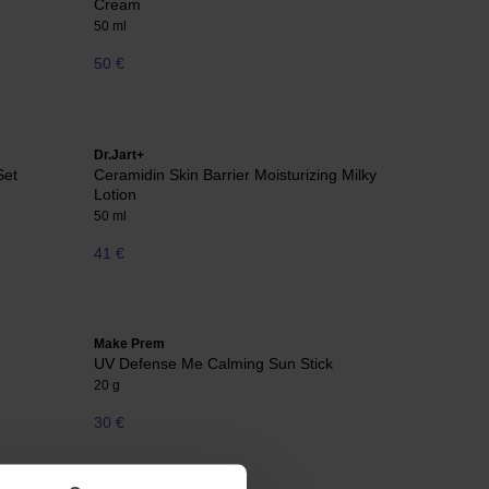
Cream
50 ml
50 €
Dr.Jart+
Set
Ceramidin Skin Barrier Moisturizing Milky
Lotion
50 ml
41 €
Make Prem
UV Defense Me Calming Sun Stick
20 g
30 €