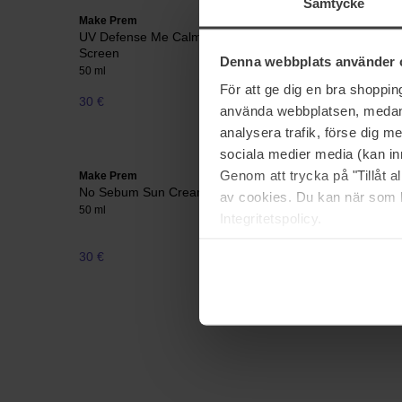
Samtycke
Make Prem
Dr. Ceurac
UV Defense Me Calming Tone Up Sun
Cica Reg
Screen
50 g
Denna webbplats använder 
50 ml
För att ge dig en bra shoppi
30 €
Niet op voorraad
35 €
använda webbplatsen, medan d
analysera trafik, förse dig 
sociala medier media (kan in
Genom att trycka på "Tillåt 
Make Prem
Make Pre
No Sebum Sun Cream
Safe Me. 
av cookies. Du kan när som h
50 ml
80 ml
Integritetspolicy.
30 €
33 €