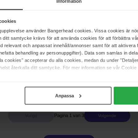
Information
le
Dr. Ceuracle
en 70 Cream
Cica Regen 95 Soothing Gel
110 ml
cookies
ngupplevelse använder Bangerhead cookies. Vissa cookies är nöd
29 €
itt samtycke krävs för att använda cookies för att förbättra vår
med relevant och anpassat innehåll/annonser samt för att aktiver
nefatta behandling av personuppgifter). Data som samlas in del
alla cookies" accepterar du alla cookies, medan du under "Detal
m
Goodal
Relief Watery Cream
Green Tangerine Vita C Dark Circ
elst återkalla ditt samtycke. För mer information se vår Cookie
Cream
30 ml
Niet op voorraad
33 €
Niet 
Anpassa
Pagina 1 van 3
Volgende