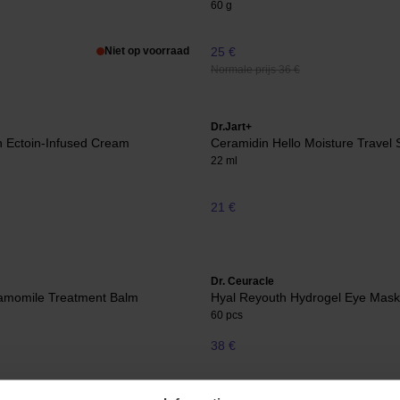
60 g
Niet op voorraad
25 €
Normale prijs 36 €
Dr.Jart+
n Ectoin-Infused Cream
Ceramidin Hello Moisture Travel 
22 ml
21 €
Dr. Ceuracle
hamomile Treatment Balm
Hyal Reyouth Hydrogel Eye Mask
60 pcs
38 €