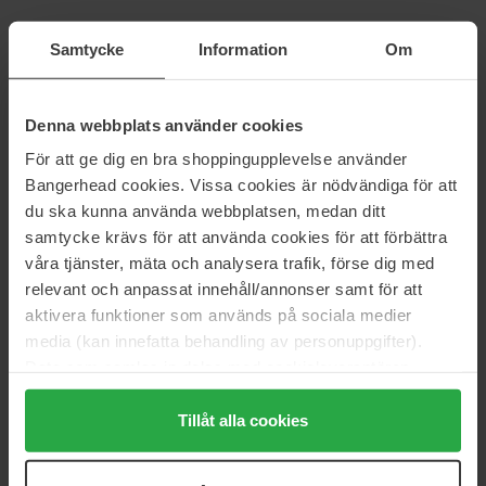
Goldfield & Banks
Goldfield & Banks
Samtycke
Information
Om
Silky Woods Elixir
Desert Rosewood
100 ml
100 ml
284 €
175 €
Niet op voorraad
Denna webbplats använder cookies
För att ge dig en bra shoppingupplevelse använder
Goldfield & Banks
Goldfield & Banks
Bangerhead cookies. Vissa cookies är nödvändiga för att
Purple Suede
Southern Bloom
du ska kunna använda webbplatsen, medan ditt
100 ml
100 ml
samtycke krävs för att använda cookies för att förbättra
232 €
195 €
våra tjänster, mäta och analysera trafik, förse dig med
relevant och anpassat innehåll/annonser samt för att
aktivera funktioner som används på sociala medier
Goldfield & Banks
Goldfield & Banks
Sunset Hour
Island Lush
media (kan innefatta behandling av personuppgifter).
50 ml
100 ml
Data som samlas in delas med cookieleverantören.
125 €
Niet op voorraad
232 €
Genom att trycka på "Tillåt alla cookies" accepterar du
alla cookies, medan du under "Detaljer" kan anpassa
Tillåt alla cookies
användningen av cookies. Du kan när som helst återkalla
Goldfield & Banks
Goldfield & Banks
ditt samtycke. För mer information se vår Cookie Policy
Blue Cypress
Bohemian Lime