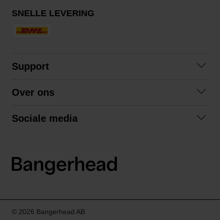
SNELLE LEVERING
Support
Contact opnemen
Over ons
Veelgestelde vragen
Over ons
Algemene voorwaarden
Sociale media
Samenwerken
Retourneren
Facebook
Verzending
Privacybeleid
Instagram
LinkedIn
© 2026 Bangerhead AB