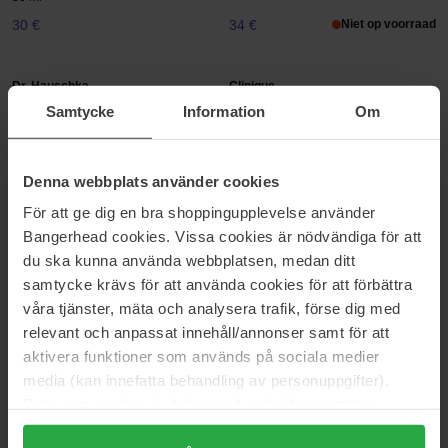
30 €
34 €
Niet op voorraad
Dr. Hauschka
Clinique
Tinted Face Sun Cream
SPF50 Mineral Sunscreen Face
Samtycke
Information
Om
40 ml
30 ml
39 €
37 €
Denna webbplats använder cookies
För att ge dig en bra shoppingupplevelse använder
Exuviance
Klairs
Daily Corrector SPF35
All-day Airy Mineral Sunscreen
Bangerhead cookies. Vissa cookies är nödvändiga för att
40 g
60 g
du ska kunna använda webbplatsen, medan ditt
73 €
35 €
samtycke krävs för att använda cookies för att förbättra
våra tjänster, mäta och analysera trafik, förse dig med
relevant och anpassat innehåll/annonser samt för att
COSRX
COOLA
aktivera funktioner som används på sociala medier
Ultra-Light Invisible Sunscreen
Refreshing Water Plumping Gel
SPF50
SPF30
media (kan innefatta behandling av personuppgifter).
50 ml
30 ml
Data som samlas in delas med cookieleverantören.
22 €
Niet op voorraad
60 €
Genom att trycka på "Tillåt alla cookies" accepterar du