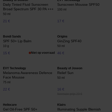
Beauty of Joseon
EVY Technology
Daily Tinted Fluid Sunscreen
Sunscreen Mousse SPF50
Broad Spectrum SPF 30 PA +++
100 ml
50 ml
21 €
17 €
Bondi Sands
Origins
SPF 50+ Lip Balm
GinZing SPF40
10 g
50 ml
15 €
Niet op voorraad
46 €
EVY Technology
Beauty of Joseon
Melanoma Awareness Defence
Relief Sun
Face Mousse
50 ml
75 ml
22 €
16 €
Normale prijs 23 €
Heliocare
Klairs
Gel Oil-Free SPF 50+
Illuminating Supple Blemish