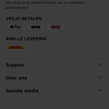
We sturen je de nieuwste trends, tips en exclusieve
aanbiedingen!
VEILIG BETALEN
SNELLE LEVERING
Support
Contact opnemen
Over ons
Veelgestelde vragen
Over ons
Algemene voorwaarden
Sociale media
Samenwerken
Retourneren
Facebook
Verzending
Privacybeleid
Instagram