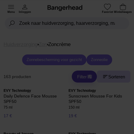
Menu
Inloggen
Favoriet
Winkelwagen
Huidverzorging
Zon
Zoncrème
Zonnebescherming voor gezicht
Zonneolie
Filter
Sorteren
163 producten
EVY Technology
EVY Technology
Daily Defence Face Mousse
Sunscreen Mousse For Kids
SPF50
SPF50
75 ml
150 ml
17 €
19 €