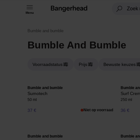
Menu
Bumble and bumble
Bumble And Bumble
Voorraadstatus
Prijs
Bewuste keuzes
Bumble and bumble
Bumble an
Sumotech
Surf Crem
50 ml
250 ml
37 €
Niet op voorraad
36 €
Bumble and bumble
Bumble an