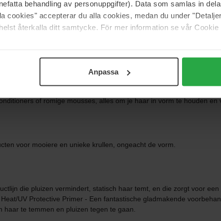
nefatta behandling av personuppgifter). Data som samlas in del
alla cookies" accepterar du alla cookies, medan du under "Detal
elst återkalla ditt samtycke. För mer information se vår Cookie
s krijgen om in hun element te zijn! De makers van Bumble and bumb
ling in de kapsalon. Uiteindelijk besloten ze om de producten zelf te
n! Over Bumble and bumble Bumble and bumble werd opgericht in New 
geten.
Anpassa
el verblijden, of het nu gaat om een alledaagse look of een extreme 
rs in salons. Productlijnen Bumble and bumble Thickening - Een geactua
nditioners of romige mousses, alles om je haar in vorm te houden en 
ucten voor mooiere en unieke krullen, ongeacht de vorm.
uctlijn die pluizen vermindert, statisch haar temt, en die zorgt voor ee
l Heat/UV Protective Primer - Een fantastische gladmakende voorbehand
sch haar te temmen en pluizen tegen te gaan.