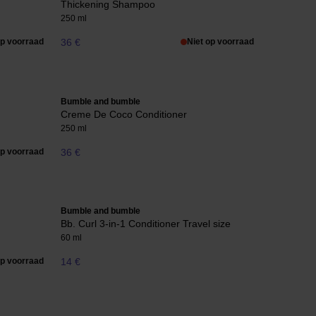
Thickening Shampoo
250 ml
op voorraad
36 €
Niet op voorraad
Bumble and bumble
Creme De Coco Conditioner
250 ml
op voorraad
36 €
Bumble and bumble
Bb. Curl 3-in-1 Conditioner Travel size
60 ml
op voorraad
14 €