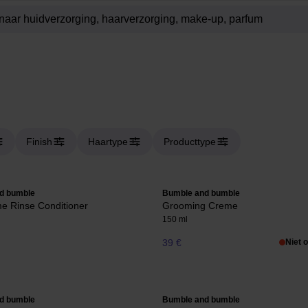
Finish
Haartype
Producttype
d bumble
Bumble and bumble
e Rinse Conditioner
Grooming Creme
150 ml
39 €
Niet 
d bumble
Bumble and bumble