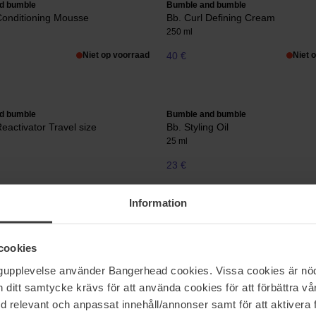
d bumble
Bumble and bumble
Conditioning Mousse
Bb. Curl Defining Cream
250 ml
Niet op voorraad
40 €
Niet 
d bumble
Bumble and bumble
Reactivator Travel size
Bb. Styling Oil
25 ml
23 €
Information
Pagina 1 van 3
Volgende
cookies
ngupplevelse använder Bangerhead cookies. Vissa cookies är nöd
itt samtycke krävs för att använda cookies för att förbättra vår
Meer tonen
med relevant och anpassat innehåll/annonser samt för att aktiver