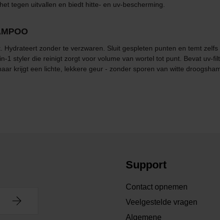
 het tegen uitvallen en biedt hitte- en uv-bescherming.
AMPOO
elt. Hydrateert zonder te verzwaren. Sluit gespleten punten en temt zel
-1 styler die reinigt zorgt voor volume van wortel tot punt. Bevat uv-f
aar krijgt een lichte, lekkere geur - zonder sporen van witte droogsha
Support
Contact opnemen
Veelgestelde vragen
Algemene