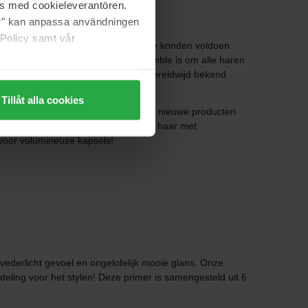
as med cookieleverantören.
jer" kan anpassa användningen
 Policy samt vår
le waren op zoek naar producten die konden voldoen
 maken. De visie van Bumble and Bumble is om alle haren
York maar is vandaag de dag een wereldwijd bekend
Tillåt alla cookies
styling voor de catwalk. Voor steeds nieuwe producten
liseerde productlijn voor volumineus haar met
voor volumineuze kapsels!
n vederlicht gevoel en ongelofelijk mooie glans. Onze
eling voor het stylen! Deze primer is samengesteld uit 6