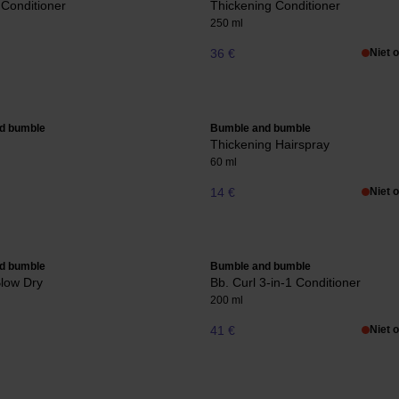
Conditioner
Thickening Conditioner
250 ml
36 €
Niet 
d bumble
Bumble and bumble
Thickening Hairspray
60 ml
14 €
Niet 
d bumble
Bumble and bumble
Blow Dry
Bb. Curl 3-in-1 Conditioner
200 ml
41 €
Niet 