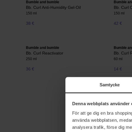
Bumble and bumble
Bumble an
Bb. Curl Anti-Humidity Gel-Oil
Bb. Curl 
150 ml
150 ml
38 €
42 €
Bumble and bumble
Bumble an
Bb. Curl Reactivator
Bb. Curl 
250 ml
60 ml
36 €
14 €
Samtycke
Denna webbplats använder 
För att ge dig en bra shoppi
använda webbplatsen, medan d
analysera trafik, förse dig 