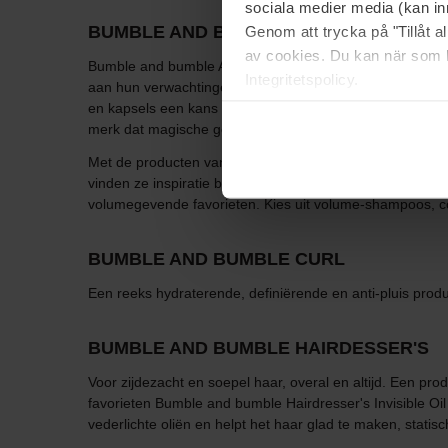
sociala medier media (kan in
Genom att trycka på "Tillåt 
BUMBLE AND BUMBLE
av cookies. Du kan när som h
Bumble and bumble Alle haren en kapsels moeten de kan
Integritetspolicy.
aan hun verwachtingen voor fotografie, modeshows en sty
en kapsels een kans te geven om in hun element te zij
merk dat magische geuren levert die je niet snel zult ver
Met de producten van Bumble and bumble's kun ieder kaps
vinden ze inspiratie bij stylisten backstage en de kappe
volumegevende favorieten. Kies uit volume-shampoos, co
BUMBLE AND BUMBLE CURL
Een reeks hydraterende, definiërende en anti-pluis prod
BUMBLE AND BUMBLE HAIRDESSER'S
Voor zijdezacht en soepel haar, overal en altijd. Een prod
favorieten Bumble and bumble Hairdresser's Invisible Oi
vederlichte oliën en helpt het haar glad te maken, stati