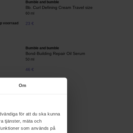
Bumble and bumble
Bb. Curl Defining Cream Travel size
60 ml
op voorraad
23 €
Bumble and bumble
Bond-Building Repair Oil Serum
50 ml
46 €
Om
vändiga för att du ska kunna
a tjänster, mäta och
a funktioner som används på