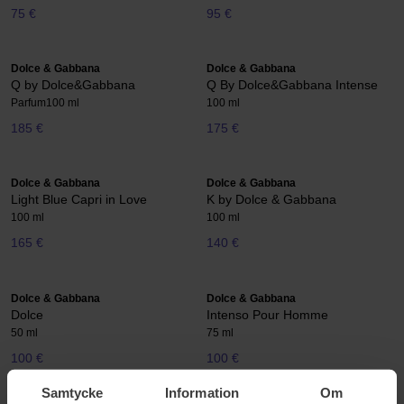
75 €
95 €
Dolce & Gabbana
Dolce & Gabbana
Q by Dolce&Gabbana
Q By Dolce&Gabbana Intense
Parfum
100 ml
100 ml
185 €
175 €
Dolce & Gabbana
Dolce & Gabbana
Light Blue Capri in Love
K by Dolce & Gabbana
100 ml
100 ml
165 €
140 €
Dolce & Gabbana
Dolce & Gabbana
Dolce
Intenso Pour Homme
50 ml
75 ml
100 €
100 €
Samtycke
Information
Om