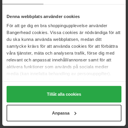
Dolce & Gabbana
Dolce & Gabbana
K by Dolce&Gabbana
K by Elixir
Parfum
100 ml
50 ml
Denna webbplats använder cookies
155 €
155 €
För att ge dig en bra shoppingupplevelse använder
Bangerhead cookies. Vissa cookies är nödvändiga för att
du ska kunna använda webbplatsen, medan ditt
Dolce & Gabbana
Dolce & Gabbana
Light Blue
Devotion
samtycke krävs för att använda cookies för att förbättra
30 ml
Body Cream
180 ml
våra tjänster, mäta och analysera trafik, förse dig med
84 €
95 €
Niet op voorraad
relevant och anpassat innehåll/annonser samt för att
aktivera funktioner som används på sociala medier
media (kan innefatta behandling av personuppgifter).
Dolce & Gabbana
Dolce & Gabbana
Data som samlas in delas med cookieleverantören.
Devotion
Devotion Intense
30 ml
100 ml
Genom att trycka på "Tillåt alla cookies" accepterar du
alla cookies, medan du under "Detaljer" kan anpassa
Tillåt alla cookies
90 €
185 €
användningen av cookies. Du kan när som helst återkalla
ditt samtycke. För mer information se vår Cookie Policy
Dolce & Gabbana
Dolce & Gabbana
Anpassa
samt vår Integritetspolicy.
Devotion Pour Homme
Devotion Pour Homme
50 ml
100 ml