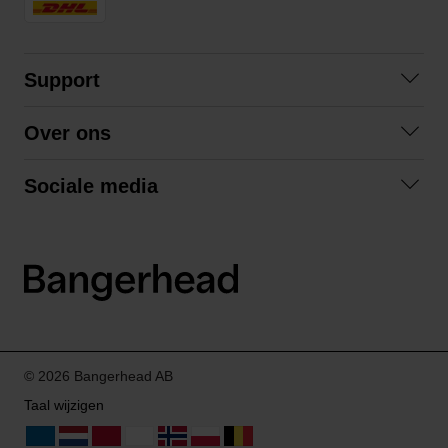
Support
Veelgestelde vragen
Over ons
Algemene voorwaarden
Over ons
Retourneren
Sociale media
Samenwerken
Privacybeleid
Facebook
Verzending
Instagram
LinkedIn
© 2026 Bangerhead AB
Taal wijzigen