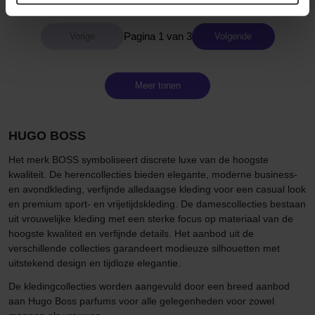
Pagina 1 van 3
Volgende
Meer tonen
HUGO BOSS
Het merk BOSS symboliseert discrete luxe van de hoogste
kwaliteit. De herencollecties bieden elegante, moderne business-
en avondkleding, verfijnde alledaagse kleding voor een casual look
en premium sport- en vrijetijdskleding. De damescollecties bestaan
uit vrouwelijke kleding met een sterke focus op materiaal van de
hoogste kwaliteit en verfijnde details. Het aanbod uit de
verschillende collecties garandeert modieuze silhouetten met
uitstekend design en tijdloze elegantie.
De kledingcollecties worden aangevuld door een breed aanbod
aan Hugo Boss parfums voor alle gelegenheden voor zowel