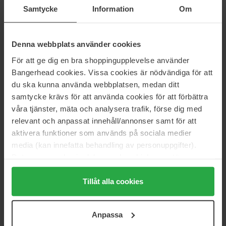
Value Pack
Value Pack
Samtycke
Information
Om
112 €
160 €
Normale prijs 125 €
Normale prijs 177 €
Denna webbplats använder cookies
Hugo Boss
Hugo Boss
För att ge dig en bra shoppingupplevelse använder
Boss Bottled
Boss Bottled
150 ml
75 ml
Bangerhead cookies. Vissa cookies är nödvändiga för att
du ska kunna använda webbplatsen, medan ditt
25 €
25 €
samtycke krävs för att använda cookies för att förbättra
våra tjänster, mäta och analysera trafik, förse dig med
Hugo Boss
Hugo Boss
relevant och anpassat innehåll/annonser samt för att
Boss Bottled Duo
Boss Bottled Set
aktivera funktioner som används på sociala medier
Value Pack
Value Pack
media (kan innefatta behandling av personuppgifter).
43 €
120 €
Data som samlas in delas med cookieleverantören.
Normale prijs 48 €
Normale prijs 133 €
Genom att trycka på "Tillåt alla cookies" accepterar du
Hugo Boss
Hugo Boss
alla cookies, medan du under "Detaljer" kan anpassa
Tillåt alla cookies
Boss Bottled Set
Boss Bottled Set
användningen av cookies. Du kan när som helst återkalla
Value Pack
Value Pack
ditt samtycke. För mer information se vår Cookie Policy
120 €
159 €
Anpassa
samt vår Integritetspolicy.
Normale prijs 133 €
Normale prijs 177 €