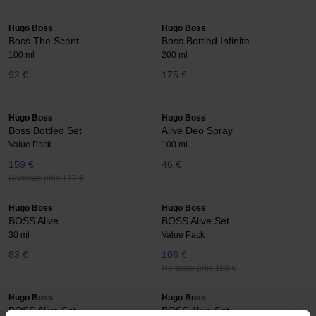
Hugo Boss
Hugo Boss
Boss The Scent
Boss Bottled Infinite
100 ml
200 ml
92 €
175 €
Hugo Boss
Hugo Boss
Boss Bottled Set
Alive Deo Spray
Value Pack
100 ml
159 €
46 €
Normale prijs 177 €
Hugo Boss
Hugo Boss
BOSS Alive
BOSS Alive Set
30 ml
Value Pack
83 €
106 €
Normale prijs 118 €
Hugo Boss
Hugo Boss
BOSS Alive Set
BOSS Alive Set