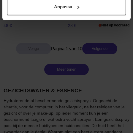
ditt samtycke. För mer information se vår Cookie Policy
MANTLE
Biotherm
Anpassa
samt vår Integritetspolicy.
The Organ Essence
Biosource Purifying Toner
50 ml
400 ml
48 €
28 €
Niet op voorraad
Pagina 1 van 10
Volgende
Meer tonen
GEZICHTSWATER & ESSENCE
Hydraterende of beschermende gezichtsprays. Ongeacht de
situatie, voor de computer, in het vliegtuig, na het reinigen van je
gezicht of over je make-up, op ieder moment kun je een
beschermend laagje of wat extra vocht sprayen. Een gezichtsspray
past bij de meeste huidtypes en huidcondities. De huid heeft het
zwaarder dan je denkt. Waarom niet een beetje extra aandacht