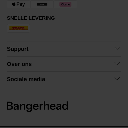
SNELLE LEVERING
Support
Contact opnemen
Over ons
Veelgestelde vragen
Over ons
Algemene voorwaarden
Sociale media
Samenwerken
Retourneren
Facebook
Verzending
Privacybeleid
Instagram
LinkedIn