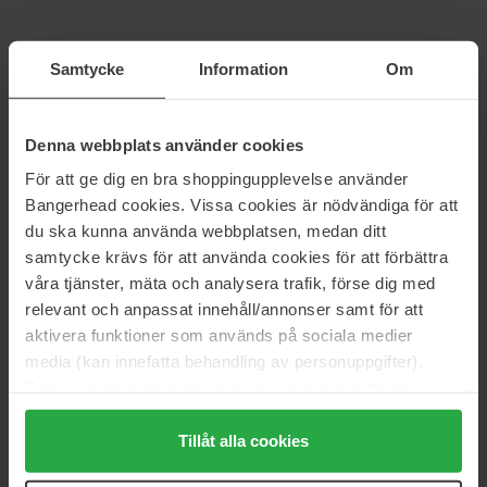
MANTLE
Lancôme
Samtycke
Information
Om
The Shroom Essence
Tonique Confort Hydrating Face
Toner
100 ml
200 ml
Denna webbplats använder cookies
55 €
42 €
För att ge dig en bra shoppingupplevelse använder
Bangerhead cookies. Vissa cookies är nödvändiga för att
House of Hur
Lumene
du ska kunna använda webbplatsen, medan ditt
Clearing Skin Prep Essence Pad
Nordic-C
140 ml
30 ml
samtycke krävs för att använda cookies för att förbättra
våra tjänster, mäta och analysera trafik, förse dig med
26 €
Niet op voorraad
34 €
relevant och anpassat innehåll/annonser samt för att
aktivera funktioner som används på sociala medier
Biodance
Sensai
media (kan innefatta behandling av personuppgifter).
Vita Niacinamide Gel Toner
Dual Essence
Data som samlas in delas med cookieleverantören.
Pads
30 ml
Genom att trycka på "Tillåt alla cookies" accepterar du
60 pcs
alla cookies, medan du under "Detaljer" kan anpassa
Tillåt alla cookies
29 €
182 €
användningen av cookies. Du kan när som helst återkalla