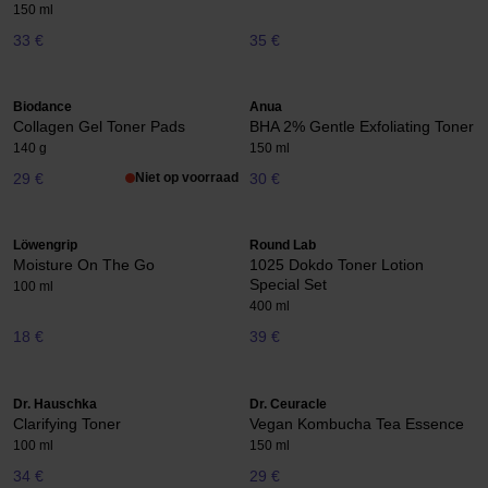
150 ml
33 €
35 €
Biodance
Anua
Collagen Gel Toner Pads
BHA 2% Gentle Exfoliating Toner
140 g
150 ml
29 €
Niet op voorraad
30 €
Löwengrip
Round Lab
Moisture On The Go
1025 Dokdo Toner Lotion
Special Set
100 ml
400 ml
18 €
39 €
Dr. Hauschka
Dr. Ceuracle
Clarifying Toner
Vegan Kombucha Tea Essence
100 ml
150 ml
34 €
29 €