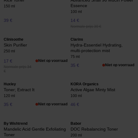
Rice Toner
Advanced Snail 96 Mucin Power
Essence
150 ml
100 ml
39 €
14 €
Normale prijs 30 €
Clinisoothe
Clarins
Skin Purifier
Hydra-Essentiel Hydrating,
multi-protection mist
250 ml
75 ml
17 €
Niet op voorraad
35 €
Niet op voorraad
Normale prijs 34
€
Huxley
KORA Organics
Toner; Extract It
Active Algae Minty Mist
120 ml
100 ml
35 €
Niet op voorraad
46 €
By Wishtrend
Babor
Mandelic Acid Gentle Exfoliating
DOC Rebalancing Toner
Toner
200 ml