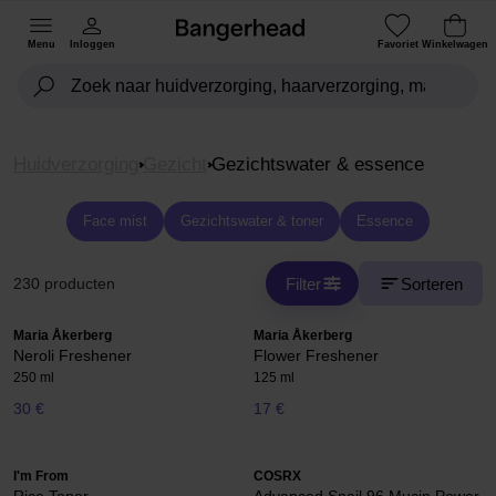
Menu
Inloggen
Favoriet
Winkelwagen
Huidverzorging
Gezicht
Gezichtswater & essence
Face mist
Gezichtswater & toner
Essence
Filter
Sorteren
230 producten
Maria Åkerberg
Maria Åkerberg
Neroli Freshener
Flower Freshener
250 ml
125 ml
30 €
17 €
I'm From
COSRX