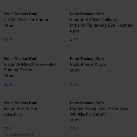
Peter Thomas Roth
Peter Thomas Roth
FIRMx No-Filter Primer
Instant FIRMx® Collagen
Infusion Tightening Eye Patches
30 ml
8 pcs
50 €
42 €
Peter Thomas Roth
Peter Thomas Roth
Instant FIRMx® Glow-Filter
Instant Firm X Eye
Priming Serum
30 ml
30 ml
50 €
47 €
Peter Thomas Roth
Peter Thomas Roth
Instant FirmX Set
Peptide Skinjection™ Amplified
Wrinkle-Fix Serum
Value Pack
30 ml
78 €
75 €
Normale prijs 87 €