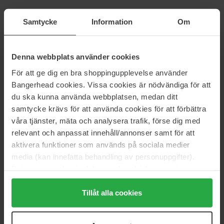
Peter Thomas Roth
Peter Thomas Roth
Samtycke
Information
Om
Peptide Skinjection™ Moisture
Potent C Eye Cream
Infusion Cream
15 ml
50 ml
Denna webbplats använder cookies
64 €
83 €
För att ge dig en bra shoppingupplevelse använder
Bangerhead cookies. Vissa cookies är nödvändiga för att
du ska kunna använda webbplatsen, medan ditt
Pagina 1 van 2
Volgende
samtycke krävs för att använda cookies för att förbättra
våra tjänster, mäta och analysera trafik, förse dig med
relevant och anpassat innehåll/annonser samt för att
Meer tonen
aktivera funktioner som används på sociala medier
media (kan innefatta behandling av personuppgifter).
PETER THOMAS ROTH
Data som samlas in delas med cookieleverantören.
Genom att trycka på "Tillåt alla cookies" accepterar du
Peter Thomas Roth Peter Thomas Roths
alla cookies, medan du under "Detaljer" kan anpassa
Tillåt alla cookies
huidverzorgingsproducten zijn resultaatgericht met
användningen av cookies. Du kan när som helst återkalla
wetenschappelijk geavanceerde, corrigerende en kalmerende
ditt samtycke. För mer information se vår Cookie Policy
effecten die in alle huidverzorgingsbehoeften voorziet. Het merk