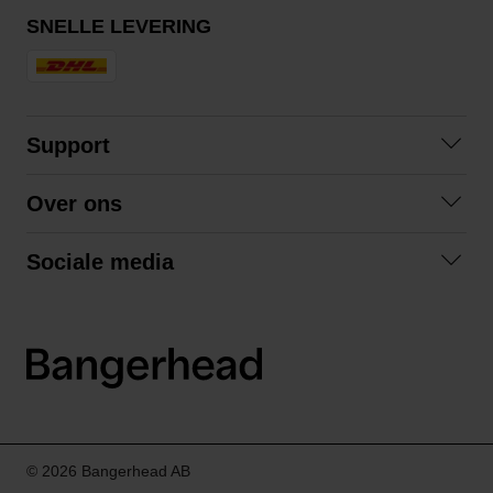
SNELLE LEVERING
Support
Contact opnemen
Over ons
Veelgestelde vragen
Over ons
Algemene voorwaarden
Sociale media
Samenwerken
Retourneren
Facebook
Verzending
Privacybeleid
Instagram
LinkedIn
© 2026 Bangerhead AB