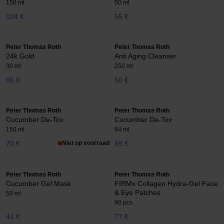
150 ml
50 ml
104 €
55 €
Peter Thomas Roth
Peter Thomas Roth
24k Gold
Anti Aging Cleanser
30 ml
250 ml
86 €
50 €
Peter Thomas Roth
Peter Thomas Roth
Cucumber De-Tox
Cucumber De-Tox
150 ml
64 ml
70 €
Niet op voorraad
69 €
Peter Thomas Roth
Peter Thomas Roth
Cucumber Gel Mask
FIRMx Collagen Hydra-Gel Face
& Eye Patches
50 ml
90 pcs
41 €
77 €