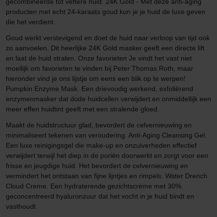
gecombineerde tot vettere huid. 24K Gold - Met deze anti-aging
producten met echt 24-karaats goud kun je je huid de luxe geven
die het verdient.
Goud werkt verstevigend en doet de huid naar verloop van tijd ook
zo aanvoelen. Dit heerlijke 24K Gold masker geeft een directe lift
en laat de huid stralen. Onze favorieten Je vindt het vast niet
moeilijk om favorieten te vinden bij Peter Thomas Roth, maar
hieronder vind je ons lijstje om eens een blik op te werpen!
Pumpkin Enzyme Mask. Een drievoudig werkend, exfoliërend
enzymenmasker dat dode huidcellen verwijdert en onmiddellijk een
meer effen huidtint geeft met een stralende gloed.
Maakt de huidstructuur glad, bevordert de celvernieuwing en
minimaliseert tekenen van veroudering. Anti-Aging Cleansing Gel.
Een luxe reinigingsgel die make-up en onzuiverheden effectief
verwijdert terwijl het diep in de poriën doorwerkt en zorgt voor een
frisse en jeugdige huid. Het bevordert de celvernieuwing en
vermindert het ontstaan van fijne lijntjes en rimpels. Water Drench
Cloud Creme. Een hydraterende gezichtscrème met 30%
geconcentreerd hyaluronzuur dat het vocht in je huid bindt en
vasthoudt.