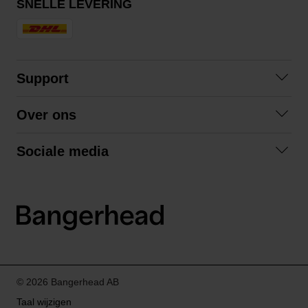
SNELLE LEVERING
Support
Contact opnemen
Over ons
Veelgestelde vragen
Over ons
Algemene voorwaarden
Sociale media
Samenwerken
Retourneren
Facebook
Verzending
Privacybeleid
Instagram
LinkedIn
© 2026 Bangerhead AB
Taal wijzigen