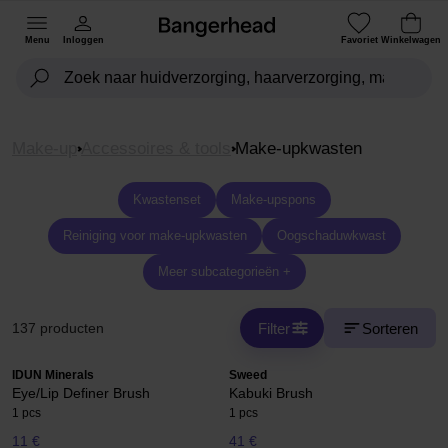
Menu
Inloggen
Favoriet
Winkelwagen
Make-up
Accessoires & tools
Make-upkwasten
Kwastenset
Make-upspons
Reiniging voor make-upkwasten
Oogschaduwkwast
Meer subcategorieën +
Filter
Sorteren
137 producten
IDUN Minerals
Sweed
Eye/Lip Definer Brush
Kabuki Brush
1 pcs
1 pcs
11 €
41 €