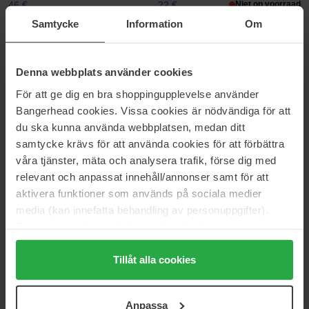
46 €
22 €
Niet op voorraad
Samtycke
Information
Om
Real Techniques
Beautyblender
Face Base Set
Bubble
Denna webbplats använder cookies
4 pcs
Bubble
34 €
21 €
För att ge dig en bra shoppingupplevelse använder
Bangerhead cookies. Vissa cookies är nödvändiga för att
du ska kunna använda webbplatsen, medan ditt
Beautyblender
Beautyblender
samtycke krävs för att använda cookies för att förbättra
Power Pocket Puff
The Sweetest Blend Bear
våra tjänster, mäta och analysera trafik, förse dig med
Necessities
1 pcs
1 pcs
relevant och anpassat innehåll/annonser samt för att
aktivera funktioner som används på sociala medier
16 €
Niet op voorraad
22 €
media (kan innefatta behandling av personuppgifter).
Data som samlas in delas med cookieleverantören.
Hickap
Hickap
Genom att trycka på "Tillåt alla cookies" accepterar du
Bronze Blender Face & Body
Brush Cleanser
alla cookies, medan du under "Detaljer" kan anpassa
Tillåt alla cookies
Brush
100 ml
Bronze Blender Face & Body Brush
användningen av cookies. Du kan när som helst återkalla
ditt samtycke. För mer information se vår Cookie Policy
17 €
16 €
Anpassa
samt vår Integritetspolicy.