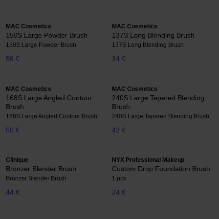
MAC Cosmetics
MAC Cosmetics
150S Large Powder Brush
137S Long Blending Brush
150S Large Powder Brush
137S Long Blending Brush
56 €
34 €
MAC Cosmetics
MAC Cosmetics
168S Large Angled Contour
240S Large Tapered Blending
Brush
Brush
168S Large Angled Contour Brush
240S Large Tapered Blending Brush
50 €
42 €
Clinique
NYX Professional Makeup
Bronzer Blender Brush
Custom Drop Foundation Brush
Bronzer Blender Brush
1 pcs
44 €
24 €