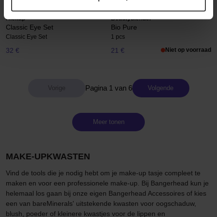
Hickap
Beautyblender
Classic Eye Set
Bio Pure
Classic Eye Set
1 pcs
32 €
21 €
Niet op voorraad
Pagina 1 van 6
Volgende
Meer tonen
MAKE-UPKWASTEN
Vind de tools die je nodig hebt om je make-up tasje compleet te
maken en voor een professionele make-up. Bij Bangerhead kun je
helemaal los gaan bij onze eigen Bangerhead Accessoires of kies
een van bareMinerals' uitstekende kwasten voor oogschaduw,
blush, poeder of kleinere kwastjes voor de lippen en