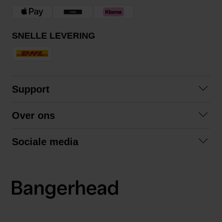
SNELLE LEVERING
Support
Contact opnemen
Over ons
Veelgestelde vragen
Over ons
Algemene voorwaarden
Sociale media
Samenwerken
Retourneren
Facebook
Verzending
Privacybeleid
Instagram
LinkedIn