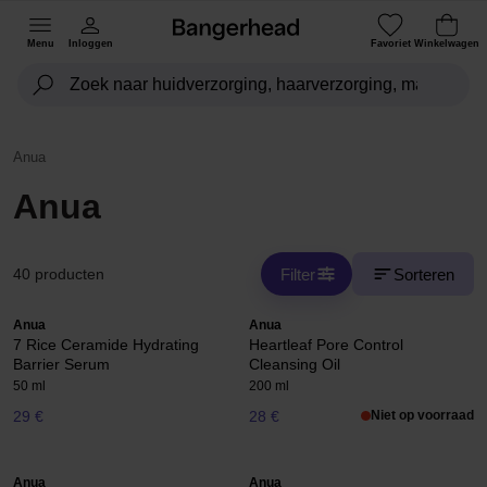
Menu
Inloggen
Favoriet
Winkelwagen
Anua
Anua
Filter
Sorteren
40 producten
Anua
Anua
7 Rice Ceramide Hydrating
Heartleaf Pore Control
Barrier Serum
Cleansing Oil
50 ml
200 ml
29 €
28 €
Niet op voorraad
Anua
Anua