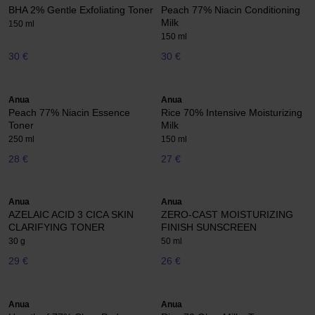
BHA 2% Gentle Exfoliating Toner
Peach 77% Niacin Conditioning
Milk
150 ml
150 ml
30 €
30 €
Anua
Anua
Peach 77% Niacin Essence
Rice 70% Intensive Moisturizing
Toner
Milk
250 ml
150 ml
28 €
27 €
Anua
Anua
AZELAIC ACID 3 CICA SKIN
ZERO-CAST MOISTURIZING
CLARIFYING TONER
FINISH SUNSCREEN
30 g
50 ml
29 €
26 €
Anua
Anua