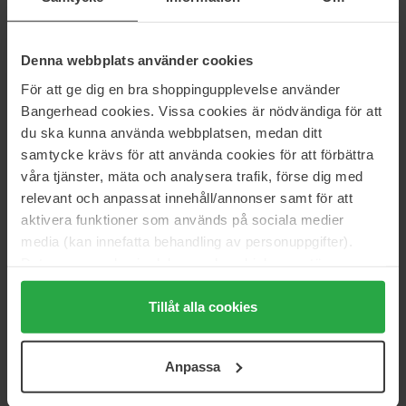
25 €
37 €
Denna webbplats använder cookies
Anua
Anua
För att ge dig en bra shoppingupplevelse använder
Heartleaf 80% Moisture
Heartleaf LHA Moisture Peeling
Soothing Ampoule
Gel
Bangerhead cookies. Vissa cookies är nödvändiga för att
30 ml
120 ml
du ska kunna använda webbplatsen, medan ditt
31 €
Niet op voorraad
18 €
samtycke krävs för att använda cookies för att förbättra
våra tjänster, mäta och analysera trafik, förse dig med
relevant och anpassat innehåll/annonser samt för att
Anua
Anua
aktivera funktioner som används på sociala medier
PDRN Hyaluronic Acid Capsule
Peach 77 Niacin Enriched
100 Serum
Cream
media (kan innefatta behandling av personuppgifter).
30 ml
50 ml
Data som samlas in delas med cookieleverantören.
39 €
38 €
Niet op voorraad
Genom att trycka på "Tillåt alla cookies" accepterar du
alla cookies, medan du under "Detaljer" kan anpassa
Tillåt alla cookies
användningen av cookies. Du kan när som helst återkalla
Anua
Anua
ditt samtycke. För mer information se vår Cookie Policy
Heartleaf 70% Daily Lotion
Niacinamide 10% + TXA 4%
Anpassa
Serum
samt vår Integritetspolicy.
200 ml
30 ml