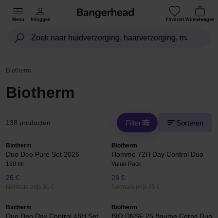
Menu
Inloggen
Favoriet
Winkelwagen
Biotherm
Biotherm
Filter
Sorteren
138 producten
Biotherm
Biotherm
Duo Deo Pure Set 2026
Homme 72H Day Control Duo
150 ml
Value Pack
25 €
28 €
Normale prijs 31 €
Normale prijs 35 €
Biotherm
Biotherm
Duo Deo Day Control 48H Set
BIO DNSF 25 Baume Corps Duo