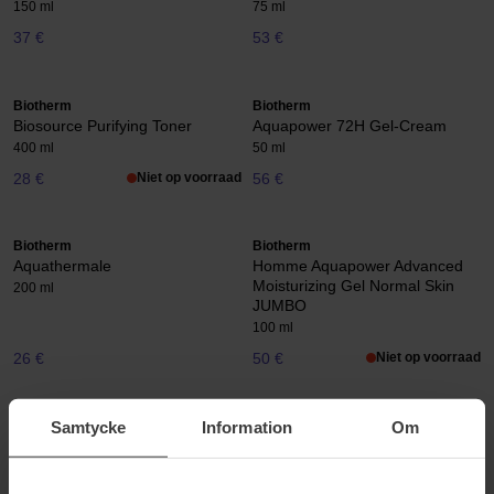
150 ml
75 ml
37 €
53 €
Biotherm
Biotherm
Biosource Purifying Toner
Aquapower 72H Gel-Cream
400 ml
50 ml
28 €
Niet op voorraad
56 €
Biotherm
Biotherm
Aquathermale
Homme Aquapower Advanced
Moisturizing Gel Normal Skin
200 ml
JUMBO
100 ml
26 €
50 €
Niet op voorraad
Samtycke
Information
Om
Biotherm
Biotherm
Homme Day Control
Pure Duo
150 ml
Value Pack