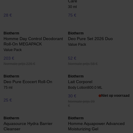
Care
30 ml
28 €
75 €
Biotherm
Biotherm
Homme Day Control Deodorant
Deo Pure Set 2026 Duo
Roll-On MEGAPACK
Value Pack
Value Pack
203 €
52 €
Normale prijs 226 €
Normale prijs 58 €
Biotherm
Biotherm
Deo Pure Ecocert Roll-On
Lait Corporel
75 ml
Body Lotion
800.0 ML
30 €
Niet op voorraad
25 €
Normale prijs 39
€
Biotherm
Biotherm
Aquasource Hydra Barrier
Homme Aquapower Advanced
Cleanser
Moisturizing Gel