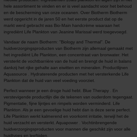
hele assortiment te vinden en er is veel aandacht voor het behoud
en de bescherming van onze oceanen. Over Biotherm Biotherm
werd opgericht in de jaren 50 en het eerste product dat op de
markt werd gebracht was Bio-Main handcrème waaraan het
ingrediënt Life Plankton van Jeanine Marissal werd toegevoegd.
Vandaar de naam Biotherm: "Biology and Thermal". De
huidverzorgingsproducten van Biotherm zijn allemaal gemaakt met
het ingrediënt Life Plankton, een concentraat van bronwater. Het
versterkt de vochtbarrière van de huid en brengt de huid in balans
dankzij het rijke gehalte aan eiwitten en mineralen. Productlijnen
Aquasource . Hydraterende producten met het versterkende Life
Plankton dat de huid van veel voeding voorziet.
Perfect wanneer je een droge huid hebt. Blue Therapy . En
verstevigende productlijn die de tekenen van ouderdom tegengaat.
Pigmentatie, fijne lijntjes en rimpels worden verminderd. Life
Plankton. Als je een gevoelige huid hebt dan is deze serie perfect.
Life Plankton werkt kalmerend en voorkomt irritatie, terwijl het de
huid verzacht en versterkt. Aquapower . Vochtinbrengende
huidverzorgingsproducten voor mannen die geschikt zijn voor alle
huidtypes en leeftijden.