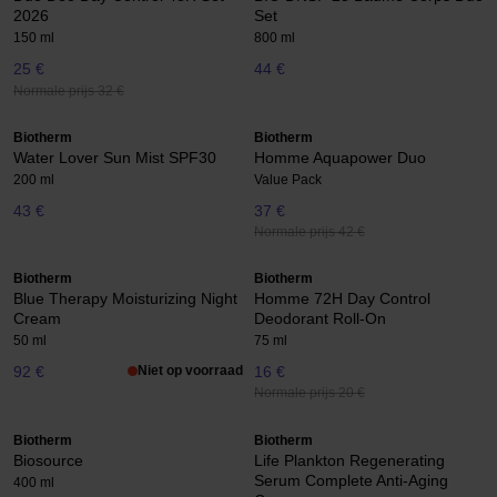
2026
Set
150 ml
800 ml
25 €
44 €
Normale prijs 32 €
Biotherm
Biotherm
Water Lover Sun Mist SPF30
Homme Aquapower Duo
200 ml
Value Pack
43 €
37 €
Normale prijs 42 €
Biotherm
Biotherm
Blue Therapy Moisturizing Night
Homme 72H Day Control
Cream
Deodorant Roll-On
50 ml
75 ml
92 €
Niet op voorraad
16 €
Normale prijs 20 €
Biotherm
Biotherm
Biosource
Life Plankton Regenerating
Serum Complete Anti-Aging
400 ml