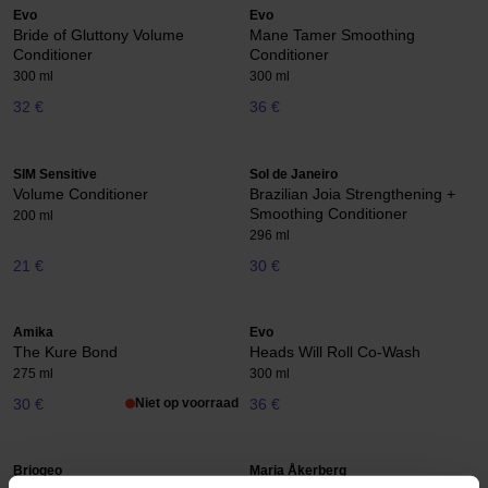
Evo
Evo
Bride of Gluttony Volume
Mane Tamer Smoothing
Conditioner
Conditioner
300 ml
300 ml
32 €
36 €
SIM Sensitive
Sol de Janeiro
Volume Conditioner
Brazilian Joia Strengthening +
Smoothing Conditioner
200 ml
296 ml
21 €
30 €
Amika
Evo
The Kure Bond
Heads Will Roll Co-Wash
275 ml
300 ml
30 €
Niet op voorraad
36 €
Briogeo
Maria Åkerberg