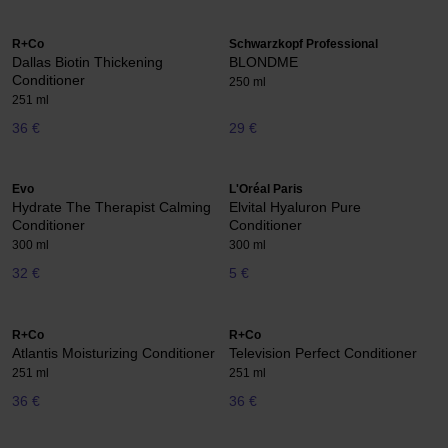
R+Co
Schwarzkopf Professional
Dallas Biotin Thickening
BLONDME
Conditioner
250 ml
251 ml
36 €
29 €
Evo
L'Oréal Paris
Hydrate The Therapist Calming
Elvital Hyaluron Pure
Conditioner
Conditioner
300 ml
300 ml
32 €
5 €
R+Co
R+Co
Atlantis Moisturizing Conditioner
Television Perfect Conditioner
251 ml
251 ml
36 €
36 €