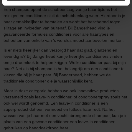
Een shampoo opent de schubbenlaag van je haar tijdens het
reinigen en conditioner sluit de schubbenlaag weer. Hierdoor is je
haar gemakkelijker te borstelen en wordt het beschermd tegen
slijtage en invloeden van buitenaf. Bij Bangerhead vind je
geavanceerde formules conditioners voor alle haartypes en
behoeften van enkele van 's werelds meest aanbevolen merken.
Is er niets heerlijker dan verzorgd haar dat glad, glanzend en
levendig is? Bij Bangerhead kun je heerlijke conditioners vinden
om je droomlook te helpen krijgen. Welke conditioner past bij mijn
haar? Net als bij shampoo is het belangrijk om een conditioner te
kiezen die bij je haar past. Bij Bangerhead, hebben we de
traditionele conditioner die je waarschijnlijk kent.
Maar in deze categorie hebben we ook innovatieve producten
verzameld zoals leave-in conditioner, of conditionerspray zoals het
ook wel wordt genoemd. Een leave-in conditioner is een
superproduct dat een vermoeid en futloos haar redt. Na het
wassen van je haar met een vochtinbrengende shampoo, kun je in
plaats van een gewone conditioner een leave-in conditioner
gebruiken op handdoekdroog haar.