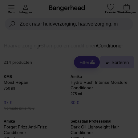
Menu
Inloggen
Favoriet
Winkelwagen
Haarverzorging
Shampoo en conditioner
Conditioner
Filter
Sorteren
214 producten
KMS
Amika
Moist Repair
Hydro Rush Intense Moisture
Conditioner
750 ml
275 ml
37 €
30 €
Normale prijs 70 €
Amika
Sebastian Professional
Forget Frizz Anti-Frizz
Dark Oil Lightweight Hair
Conditioner
Conditioner