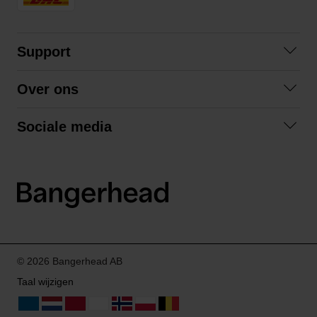
Support
Contact opnemen
Over ons
Veelgestelde vragen
Over ons
Algemene voorwaarden
Sociale media
Samenwerken
Retourneren
Facebook
Verzending
Privacybeleid
Instagram
LinkedIn
© 2026 Bangerhead AB
Taal wijzigen