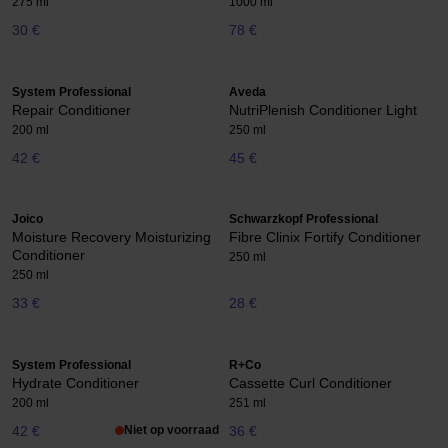
275 ml
1000 ml
30 €
78 €
System Professional
Aveda
Repair Conditioner
NutriPlenish Conditioner Light
200 ml
250 ml
42 €
45 €
Joico
Schwarzkopf Professional
Moisture Recovery Moisturizing
Fibre Clinix Fortify Conditioner
Conditioner
250 ml
250 ml
33 €
28 €
System Professional
R+Co
Hydrate Conditioner
Cassette Curl Conditioner
200 ml
251 ml
42 €
Niet op voorraad
36 €