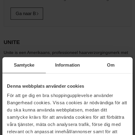
Ga naar B
UNITE
Unite is een Amerikaans, professioneel haarverzorgingsmerk met
zijn basis in Californië. De producten worden verkocht over de hele
Samtycke
Information
Om
wereld en het is een van de weinige merken dat werd opgericht
door- en nog steeds in bezit van een kapper. De carrière van
oprichter Andrew Dales bracht hem van de verfijnde straten van
Londen naar de zanderige kust van Californië, waar hij zijn passie
Denna webbplats använder cookies
uitoefende - onderwijzen. Dit leidde uiteindelijk tot het creëren van
För att ge dig en bra shoppingupplevelse använder
zijn eigen lijn met meer dan 30 producten voor alle haartypes.
Bangerhead cookies. Vissa cookies är nödvändiga för att
De producten zijn in rap tempo populair geworden bij stylisten,
du ska kunna använda webbplatsen, medan ditt
influencers en beroemdheden. De producten van Unite worden
samtycke krävs för att använda cookies för att förbättra
verkocht in meer dan 2000 salons over de hele wereld.
våra tjänster, mäta och analysera trafik, förse dig med
relevant och anpassat innehåll/annonser samt för att