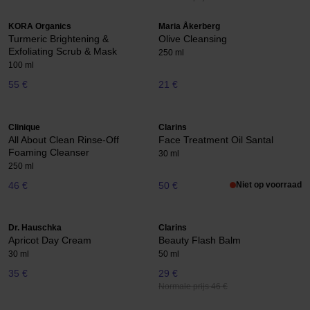
KORA Organics
Maria Åkerberg
Turmeric Brightening &
Olive Cleansing
Exfoliating Scrub & Mask
250 ml
100 ml
55 €
21 €
Clinique
Clarins
All About Clean Rinse-Off
Face Treatment Oil Santal
Foaming Cleanser
30 ml
250 ml
46 €
50 €
Niet op voorraad
Dr. Hauschka
Clarins
Apricot Day Cream
Beauty Flash Balm
30 ml
50 ml
35 €
29 €
Normale prijs 46 €