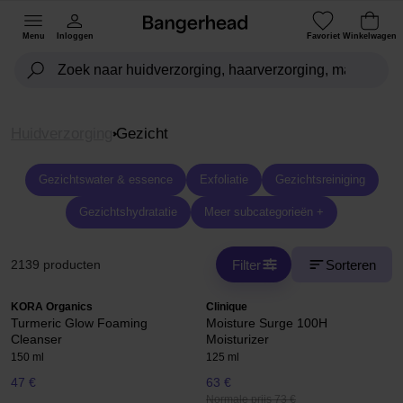
Menu
Inloggen
Favoriet
Winkelwagen
Huidverzorging
Gezicht
Gezichtswater & essence
Exfoliatie
Gezichtsreiniging
Gezichtshydratatie
Meer subcategorieën +
Filter
Sorteren
2139 producten
KORA Organics
Clinique
Turmeric Glow Foaming
Moisture Surge 100H
Cleanser
Moisturizer
150 ml
125 ml
47 €
63 €
Normale prijs 73 €