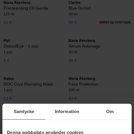
Maria Åkerberg
Clarins
Precleansing Oil Gentle
Blue Orchid
125 ml
30 ml
21 €
50 €
Niet op voorraad
Pixi
Maria Åkerberg
DetoxifEye - 1 pair
Serum Antirouge
1 pcs
30 ml
2 €
30 €
Babor
Maria Åkerberg
DOC Cryo Plumping Mask
Face Protection
1 pcs
100 ml
12 €
43 €
Samtycke
Information
Om
Mizon
Maria Åkerberg
Pore Fresh Clear Nose Pack
Face Dream
1 pcs
100 ml
Denna webbplats använder cookies