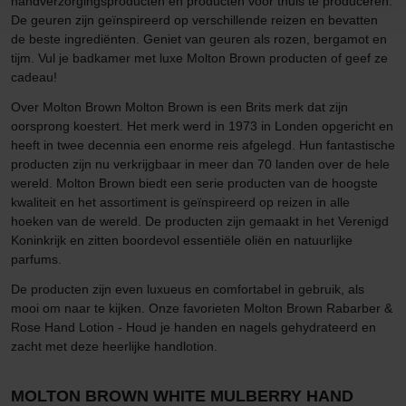
handverzorgingsproducten en producten voor thuis te produceren.
De geuren zijn geïnspireerd op verschillende reizen en bevatten
de beste ingrediënten. Geniet van geuren als rozen, bergamot en
tijm. Vul je badkamer met luxe Molton Brown producten of geef ze
cadeau!
Over Molton Brown Molton Brown is een Brits merk dat zijn
oorsprong koestert. Het merk werd in 1973 in Londen opgericht en
heeft in twee decennia een enorme reis afgelegd. Hun fantastische
producten zijn nu verkrijgbaar in meer dan 70 landen over de hele
wereld. Molton Brown biedt een serie producten van de hoogste
kwaliteit en het assortiment is geïnspireerd op reizen in alle
hoeken van de wereld. De producten zijn gemaakt in het Verenigd
Koninkrijk en zitten boordevol essentiële oliën en natuurlijke
parfums.
De producten zijn even luxueus en comfortabel in gebruik, als
mooi om naar te kijken. Onze favorieten Molton Brown Rabarber &
Rose Hand Lotion - Houd je handen en nagels gehydrateerd en
zacht met deze heerlijke handlotion.
MOLTON BROWN WHITE MULBERRY HAND