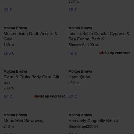
300 ml
33 €
28 €
Molton Brown
Molton Brown
Mesmerising Oudh Accord &
Infinite Bottle Coastal Cypress &
Gold
Sea Fennel Bath &
100 ml
Shower Gel
400 ml
169 €
48 €
Niet op voorraad
Molton Brown
Molton Brown
Floral & Fruity Body Care Gift
Hand Quad
Set
400 ml
900 ml
81 €
Niet op voorraad
42 €
Molton Brown
Molton Brown
Mens Mini Stowaway
Heavenly Gingerlily Bath &
240 ml
Shower gel
300 ml