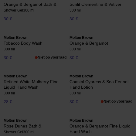
Orange & Bergamot Bath &
Sunlit Clementine & Vetiver
Shower Gel
300 ml
300 ml
30 €
30 €
Molton Brown
Molton Brown
Tobacco Body Wash
Orange & Bergamot
300 ml
300 ml
30 €
Niet op voorraad
30 €
Molton Brown
Molton Brown
Refined White Mulberry Fine
Coastal Cypress & Sea Fennel
Liquid Hand Wash
Hand Lotion
300 ml
300 ml
28 €
30 €
Niet op voorraad
Molton Brown
Molton Brown
Rose Dunes Bath &
Orange & Bergamot Fine Liquid
Hand Wash
Shower Gel
300 ml