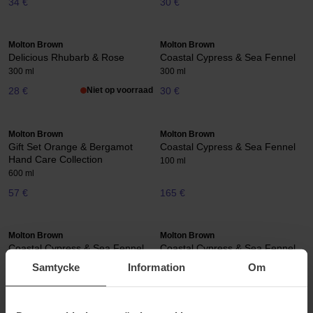
34 €
30 €
Molton Brown
Molton Brown
Delicious Rhubarb & Rose
Coastal Cypress & Sea Fennel
300 ml
300 ml
28 €
Niet op voorraad
30 €
Molton Brown
Molton Brown
Gift Set Orange & Bergamot
Coastal Cypress & Sea Fennel
Hand Care Collection
100 ml
600 ml
57 €
165 €
Molton Brown
Molton Brown
Coastal Cypress & Sea Fennel
Coastal Cypress & Sea Fennel
Bath Salts
Bath & Shower Gel Refill
Samtycke
Information
Om
300 g
Coastal Cypress & Sea Fennel Bath &
Shower Gel Refill
26 €
36 €
Niet op voorraad