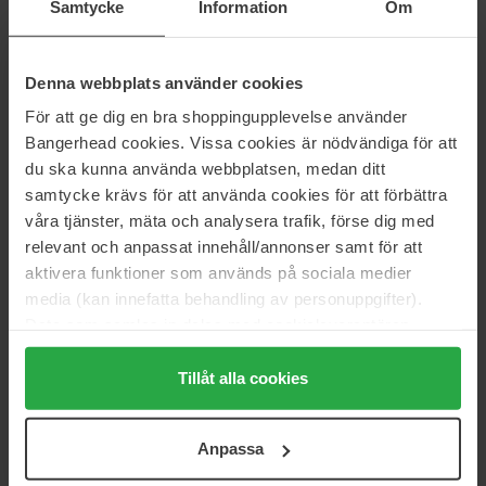
Samtycke
Information
Om
Eau Micellaire Douceur
Pure Premium Organic
Reusable Rounds, Refill
400 ml
5 pcs
Denna webbplats använder cookies
52 €
Niet op voorraad
17 €
För att ge dig en bra shoppingupplevelse använder
Bangerhead cookies. Vissa cookies är nödvändiga för att
Lumene
Lumene
du ska kunna använda webbplatsen, medan ditt
Gentle Eye & Lip Makeup
Gentle Makeup Removing
Remover
Wipes
samtycke krävs för att använda cookies för att förbättra
100 ml
25 pcs
våra tjänster, mäta och analysera trafik, förse dig med
9 €
7 €
Niet op voorraad
relevant och anpassat innehåll/annonser samt för att
aktivera funktioner som används på sociala medier
media (kan innefatta behandling av personuppgifter).
Lumene
MAC Cosmetics
Data som samlas in delas med cookieleverantören.
Waterproof Eye & Lip Makeup
Gently Off Dual-Phase Makeup
Genom att trycka på "Tillåt alla cookies" accepterar du
Remover
Remover
100 ml
100 ml
alla cookies, medan du under "Detaljer" kan anpassa
Tillåt alla cookies
användningen av cookies. Du kan när som helst återkalla
9 €
23 €
Niet op voorraad
ditt samtycke. För mer information se vår Cookie Policy
Anpassa
samt vår Integritetspolicy.
MAC Cosmetics
MISSHA