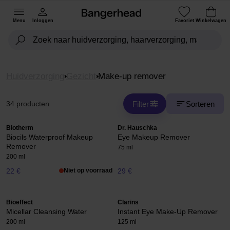
Menu
Inloggen
Favoriet
Winkelwagen
Huidverzorging
Gezicht
Make-up remover
Filter
Sorteren
34 producten
Biotherm
Dr. Hauschka
Biocils Waterproof Makeup
Eye Makeup Remover
Remover
75 ml
200 ml
22 €
Niet op voorraad
29 €
Bioeffect
Clarins
Micellar Cleansing Water
Instant Eye Make-Up Remover
200 ml
125 ml