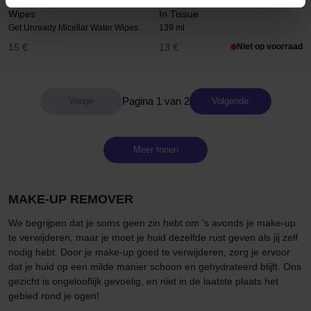
Get Unready Micellar Water
Super Aqua Ultra Hyalron Water
Wipes
In Tissue
Get Unready Micellar Water Wipes
139 ml
15 €
13 €
Niet op voorraad
Pagina 1 van 2
Volgende
Meer tonen
MAKE-UP REMOVER
We begrijpen dat je soms geen zin hebt om 's avonds je make-up
te verwijderen, maar je moet je huid dezelfde rust geven als jij zelf
nodig hebt. Door je make-up goed te verwijderen, zorg je ervoor
dat je huid op een milde manier schoon en gehydrateerd blijft. Ons
gezicht is ongelooflijk gevoelig, en niet in de laatste plaats het
gebied rond je ogen!