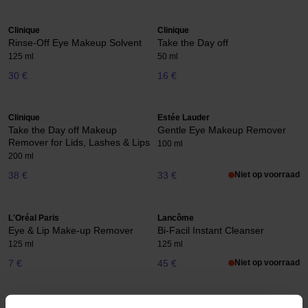
Clinique
Clinique
Rinse-Off Eye Makeup Solvent
Take the Day off
125 ml
50 ml
30 €
16 €
Clinique
Estée Lauder
Take the Day off Makeup
Gentle Eye Makeup Remover
Remover for Lids, Lashes & Lips
100 ml
200 ml
38 €
33 €
Niet op voorraad
L'Oréal Paris
Lancôme
Eye & Lip Make-up Remover
Bi-Facil Instant Cleanser
125 ml
125 ml
7 €
45 €
Niet op voorraad
Lancôme
Lenoites