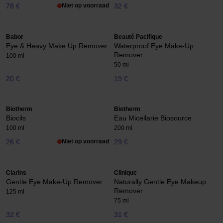
78 €
Niet op voorraad
32 €
Babor
Beauté Pacifique
Eye & Heavy Make Up Remover
Waterproof Eye Make-Up
Remover
100 ml
50 ml
20 €
19 €
Biotherm
Biotherm
Biocils
Eau Micellarie Biosource
100 ml
200 ml
26 €
Niet op voorraad
29 €
Clarins
Clinique
Gentle Eye Make-Up Remover
Naturally Gentle Eye Makeup
Remover
125 ml
75 ml
32 €
31 €