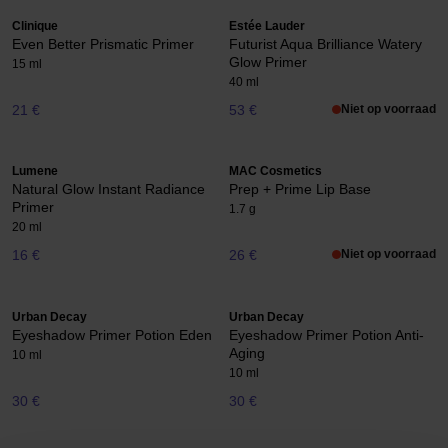
Clinique
Estée Lauder
Even Better Prismatic Primer
Futurist Aqua Brilliance Watery
Glow Primer
15 ml
40 ml
21 €
53 €
Niet op voorraad
Lumene
MAC Cosmetics
Natural Glow Instant Radiance
Prep + Prime Lip Base
Primer
1.7 g
20 ml
16 €
26 €
Niet op voorraad
Urban Decay
Urban Decay
Eyeshadow Primer Potion Eden
Eyeshadow Primer Potion Anti-
Aging
10 ml
10 ml
30 €
30 €