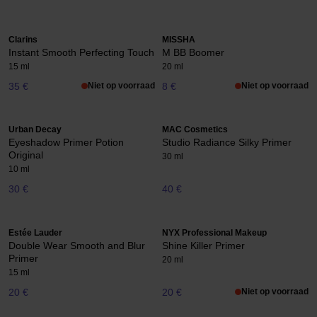
Clarins
MISSHA
Instant Smooth Perfecting Touch
M BB Boomer
15 ml
20 ml
35 €
Niet op voorraad
8 €
Niet op voorraad
Urban Decay
MAC Cosmetics
Eyeshadow Primer Potion
Studio Radiance Silky Primer
Original
30 ml
10 ml
30 €
40 €
Estée Lauder
NYX Professional Makeup
Double Wear Smooth and Blur
Shine Killer Primer
Primer
20 ml
15 ml
20 €
20 €
Niet op voorraad