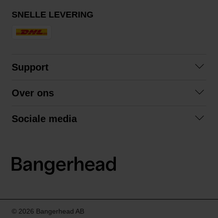
SNELLE LEVERING
Support
Contact opnemen
Over ons
Veelgestelde vragen
Over ons
Algemene voorwaarden
Sociale media
Samenwerken
Retourneren
Facebook
Verzending
Privacybeleid
Instagram
LinkedIn
© 2026 Bangerhead AB