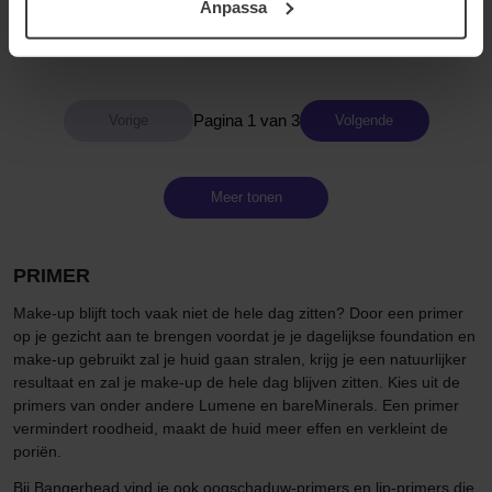
Anpassa
30 ml
Primer Flawless Start
samt vår Integritetspolicy.
35 €
37 €
Pagina 1 van 3
Volgende
Meer tonen
PRIMER
Make-up blijft toch vaak niet de hele dag zitten? Door een primer
op je gezicht aan te brengen voordat je je dagelijkse foundation en
make-up gebruikt zal je huid gaan stralen, krijg je een natuurlijker
resultaat en zal je make-up de hele dag blijven zitten. Kies uit de
primers van onder andere Lumene en bareMinerals. Een primer
vermindert roodheid, maakt de huid meer effen en verkleint de
poriën.
Bij Bangerhead vind je ook oogschaduw-primers en lip-primers die