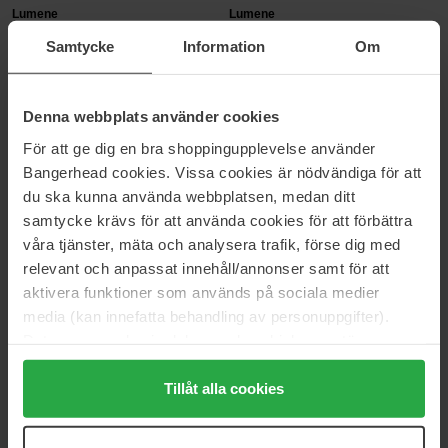
Lumene
Lumene
Blur Longwear Matte Primer
CC All-In-One Primer
Samtycke
Information
Om
20 ml
20 ml
16 €
16 €
Denna webbplats använder cookies
IsaDora
Clinique
För att ge dig en bra shoppingupplevelse använder
Glow Face Primer
Even Better Pore Minimizer
Bangerhead cookies. Vissa cookies är nödvändiga för att
Primer
30 ml
du ska kunna använda webbplatsen, medan ditt
15 ml
samtycke krävs för att använda cookies för att förbättra
24 €
21 €
våra tjänster, mäta och analysera trafik, förse dig med
relevant och anpassat innehåll/annonser samt för att
Clinique
Dr Brandt
aktivera funktioner som används på sociala medier
Lash Building Primer
Luminizer Primer
media (kan innefatta behandling av personuppgifter).
4 g
30 ml
Data som samlas in delas med cookieleverantören.
32 €
43 €
Genom att trycka på "Tillåt alla cookies" accepterar du
alla cookies, medan du under "Detaljer" kan anpassa
Tillåt alla cookies
användningen av cookies. Du kan när som helst återkalla
Dr.Jart+
Elizabeth Arden
Pore-remedy Smoothing Primer
Primer Flawless Start
ditt samtycke. För mer information se vår Cookie Policy