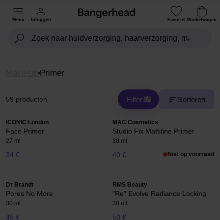
Menu
Inloggen
Favoriet
Winkelwagen
Make-up
Primer
Filter
Sorteren
59 producten
ICONIC London
MAC Cosmetics
Face Primer
Studio Fix Mattifine Primer
27 ml
30 ml
34 €
40 €
Niet op voorraad
Dr Brandt
RMS Beauty
Pores No More
"Re" Evolve Radiance Locking
30 ml
30 ml
45 €
50 €