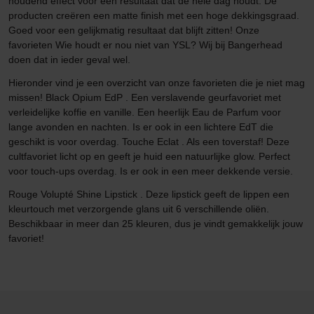
houdend effect voor een resultaat dat de hele dag houdt. De
producten creëren een matte finish met een hoge dekkingsgraad.
Goed voor een gelijkmatig resultaat dat blijft zitten! Onze
favorieten Wie houdt er nou niet van YSL? Wij bij Bangerhead
doen dat in ieder geval wel.
Hieronder vind je een overzicht van onze favorieten die je niet mag
missen! Black Opium EdP . Een verslavende geurfavoriet met
verleidelijke koffie en vanille. Een heerlijk Eau de Parfum voor
lange avonden en nachten. Is er ook in een lichtere EdT die
geschikt is voor overdag. Touche Eclat . Als een toverstaf! Deze
cultfavoriet licht op en geeft je huid een natuurlijke glow. Perfect
voor touch-ups overdag. Is er ook in een meer dekkende versie.
Rouge Volupté Shine Lipstick . Deze lipstick geeft de lippen een
kleurtouch met verzorgende glans uit 6 verschillende oliën.
Beschikbaar in meer dan 25 kleuren, dus je vindt gemakkelijk jouw
favoriet!