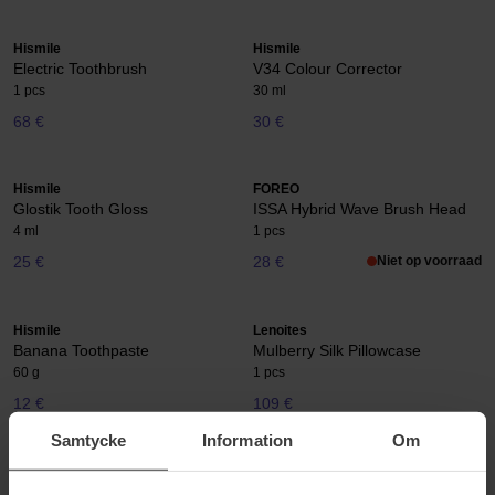
Hismile
Hismile
Electric Toothbrush
V34 Colour Corrector
1 pcs
30 ml
68 €
30 €
Hismile
FOREO
Glostik Tooth Gloss
ISSA Hybrid Wave Brush Head
4 ml
1 pcs
25 €
28 €
Niet op voorraad
Hismile
Lenoites
Banana Toothpaste
Mulberry Silk Pillowcase
60 g
1 pcs
12 €
109 €
Samtycke
Information
Om
Hismile
Hismile
PAP + Whitening Powder
Red Velvet Toothpaste