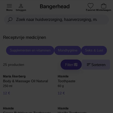
Menu
Inloggen
Favoriet
Winkelwagen
Receptvrije medicijnen
Supplementen en vitaminen
Mondhygiëne
Seks & Lust
Filter
Sorteren
25 producten
Maria Åkerberg
Hismile
Body & Massage Oil Natural
Toothpaste
250 ml
60 g
12 €
12 €
Hismile
Hismile