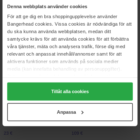
12 g
60 g
Denna webbplats använder cookies
26 €
12 €
För att ge dig en bra shoppingupplevelse använder
Bangerhead cookies. Vissa cookies är nödvändiga för att
du ska kunna använda webbplatsen, medan ditt
Hismile
Hismile
samtycke krävs för att använda cookies för att förbättra
Smilesticka
Smilesticka
20 pcs
20 pcs
våra tjänster, mäta och analysera trafik, förse dig med
relevant och anpassat innehåll/annonser samt för att
9 €
9 €
aktivera funktioner som används på sociala medier
media (kan innefatta behandling av personuppgifter).
Hismile
FOREO
Data som samlas in delas med cookieleverantören.
Smilesticka
ISSA Mini Hybrid Brush Head
Genom att trycka på "Tillåt alla cookies" accepterar du
20 pcs
1 pcs
alla cookies, medan du under "Detaljer" kan anpassa
Tillåt alla cookies
9 €
23 €
användningen av cookies. Du kan när som helst återkalla
ditt samtycke. För mer information se vår Cookie Policy
Anpassa
FOREO
Lenoites
samt vår Integritetspolicy.
ISSA Mini Summer Sky
Mulberry Silk Pillowcase
1 pcs
1 pcs
23 €
109 €