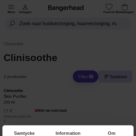
Menu
Inloggen
Favoriet
Winkelwagen
Clinisoothe
Clinisoothe
Filter
Sorteren
1 producten
Clinisoothe
Skin Purifier
250 ml
17 €
Niet op voorraad
Normale prijs 34
€
Samtycke
Information
Om