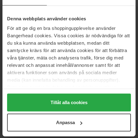
Denna webbplats använder cookies
NIEUWSBRIEF
WEES ALS EERSTE OP DE HOOGTE
För att ge dig en bra shoppingupplevelse använder
Bangerhead cookies. Vissa cookies är nödvändiga för att
du ska kunna använda webbplatsen, medan ditt
samtycke krävs för att använda cookies för att förbättra
våra tjänster, mäta och analysera trafik, förse dig med
Wil je het beste beauty-nieuws direct in je inbox ontvangen?
relevant och anpassat innehåll/annonser samt för att
We sturen je de nieuwste trends, tips en exclusieve
aktivera funktioner som används på sociala medier
aanbiedingen!
media (kan innefatta behandling av personuppgifter).
VEILIG BETALEN
Data som samlas in delas med cookieleverantören.
Genom att trycka på "Tillåt alla cookies" accepterar du
alla cookies, medan du under "Detaljer" kan anpassa
Tillåt alla cookies
användningen av cookies. Du kan när som helst återkalla
SNELLE LEVERING
ditt samtycke. För mer information se vår Cookie Policy
Anpassa
samt vår Integritetspolicy.