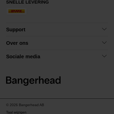
SNELLE LEVERING
Support
Contact opnemen
Over ons
Veelgestelde vragen
Over ons
Algemene voorwaarden
Sociale media
Samenwerken
Retourneren
Facebook
Verzending
Privacybeleid
Instagram
LinkedIn
© 2026 Bangerhead AB
Taal wijzigen