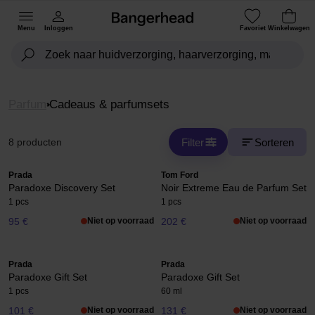
Menu
Inloggen
Favoriet
Winkelwagen
Parfum
Cadeaus & parfumsets
Filter
Sorteren
8 producten
Prada
Tom Ford
Paradoxe Discovery Set
Noir Extreme Eau de Parfum Set
1 pcs
1 pcs
95 €
Niet op voorraad
202 €
Niet op voorraad
Prada
Prada
Paradoxe Gift Set
Paradoxe Gift Set
1 pcs
60 ml
101 €
Niet op voorraad
131 €
Niet op voorraad