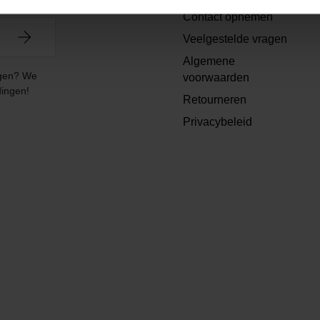
Contact opnemen
Veelgestelde vragen
Algemene
angen? We
voorwaarden
dingen!
Retourneren
Privacybeleid