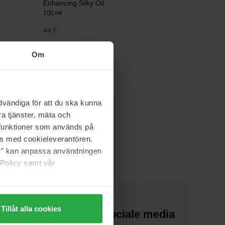
Enhancing Silky Oil
100 ml
44 €
Om
vändiga för att du ska kunna
a tjänster, mäta och
a funktioner som används på
as med cookieleverantören.
jer" kan anpassa användningen
 Policy samt vår
Tillåt alla cookies
Over ons
Sociale media