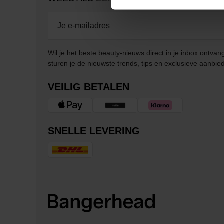
Wil je het beste beauty-nieuws direct in je inbox ontv
sturen je de nieuwste trends, tips en exclusieve aanbie
VEILIG BETALEN
SNELLE LEVERING