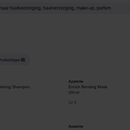
roducttype
Ayunche
alming Shampoo
Enrich Bonding Mask
200 ml
52 €
Ayunche