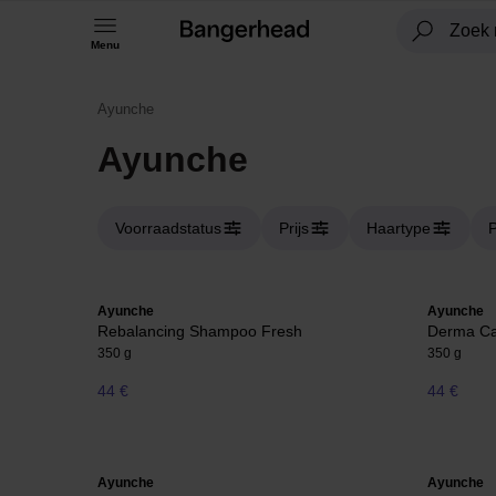
Menu
Ayunche
Ayunche
Voorraadstatus
Prijs
Haartype
P
Ayunche
Ayunche
Rebalancing Shampoo Fresh
Derma C
350 g
350 g
44 €
44 €
Ayunche
Ayunche