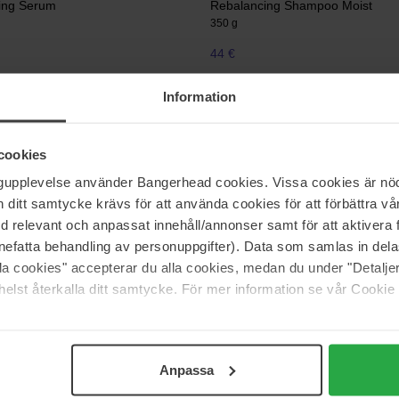
ing Serum
Rebalancing Shampoo Moist
350 g
44 €
Information
Ayunche
lming Serum
Derma Calming Mask
cookies
200 ml
ngupplevelse använder Bangerhead cookies. Vissa cookies är nöd
52 €
itt samtycke krävs för att använda cookies för att förbättra vår
med relevant och anpassat innehåll/annonser samt för att aktiver
nefatta behandling av personuppgifter). Data som samlas in del
alla cookies" accepterar du alla cookies, medan du under "Detal
elst återkalla ditt samtycke. För mer information se vår Cookie
Anpassa
Support