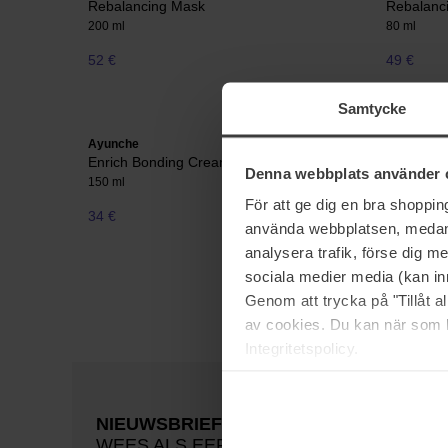
Rebalancing Mask
Rebalanc
200 ml
80 ml
52 €
49 €
Samtycke
Ayunche
Ayunche
Enrich Bonding Cream
Derma Ca
Denna webbplats använder 
150 ml
80 ml
För att ge dig en bra shoppi
34 €
Niet op voorraad
49 €
använda webbplatsen, medan d
analysera trafik, förse dig 
sociala medier media (kan in
Genom att trycka på "Tillåt 
av cookies. Du kan när som h
Integritetspolicy.
NIEUWSBRIEF
WEES ALS EERSTE OP DE HOOGTE