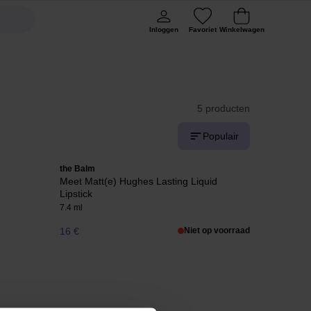
Inloggen
Favoriet
Winkelwagen
5 producten
Populair
the Balm
Meet Matt(e) Hughes Lasting Liquid
Lipstick
7.4 ml
16 €
Niet op voorraad