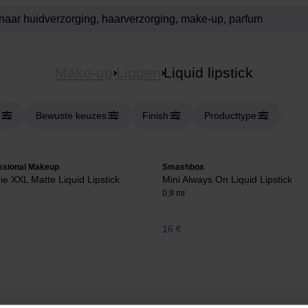
Make-up
Lippen
Liquid lipstick
Bewuste keuzes
Finish
Producttype
ssional Makeup
Smashbox
rie XXL Matte Liquid Lipstick
Mini Always On Liquid Lipstick
0,9 ml
16 €