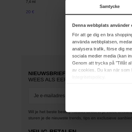
7,4 ml
Samtycke
20 €
Denna webbplats använder 
För att ge dig en bra shoppi
använda webbplatsen, medan d
analysera trafik, förse dig 
sociala medier media (kan in
Genom att trycka på "Tillåt 
av cookies. Du kan när som h
NIEUWSBRIEF
Integritetspolicy.
WEES ALS EERSTE OP DE HOOGTE
Wil je het beste beauty-nieuws direct in je inbox ontv
sturen je de nieuwste trends, tips en exclusieve aanbie
VEILIG BETALEN