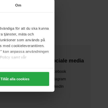
Om
vändiga för att du ska kunna
a tjänster, mäta och
a funktioner som används på
as med cookieleverantören.
jer" kan anpassa användningen
 Policy samt vår
Over ons
Sociale media
Over ons
Facebook
Tillåt alla cookies
Samenwerken
Instagram
Verzending
LinkedIn