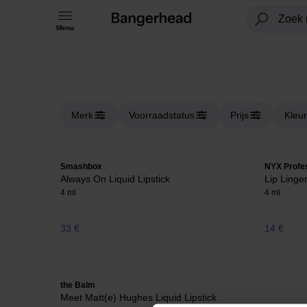
Menu
Merk
Voorraadstatus
Prijs
Kleur
Smashbox
NYX Profe
Always On Liquid Lipstick
Lip Linge
4 ml
4 ml
33 €
14 €
the Balm
Meet Matt(e) Hughes Liquid Lipstick