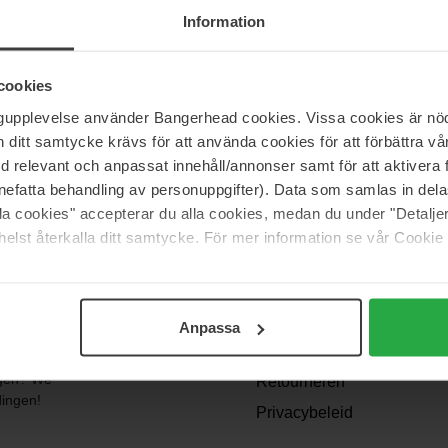
Information
cookies
ngupplevelse använder Bangerhead cookies. Vissa cookies är nöd
itt samtycke krävs för att använda cookies för att förbättra vår
med relevant och anpassat innehåll/annonser samt för att aktiver
nefatta behandling av personuppgifter). Data som samlas in del
alla cookies" accepterar du alla cookies, medan du under "Detal
elst återkalla ditt samtycke. För mer information se vår Cookie
Support
Veelgestelde vragen
Anpassa
Algemene
voorwaarden
angen? We
Retourneren
dingen!
Privacybeleid