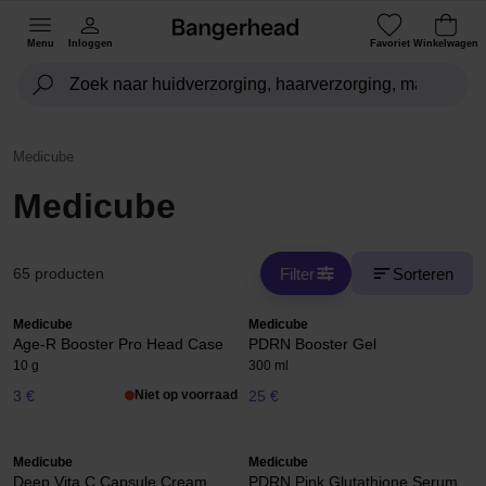
Menu
Inloggen
Favoriet
Winkelwagen
Medicube
Medicube
Filter
Sorteren
65 producten
Medicube
Medicube
Age-R Booster Pro Head Case
PDRN Booster Gel
10 g
300 ml
3 €
Niet op voorraad
25 €
Medicube
Medicube
Deep Vita C Capsule Cream
PDRN Pink Glutathione Serum