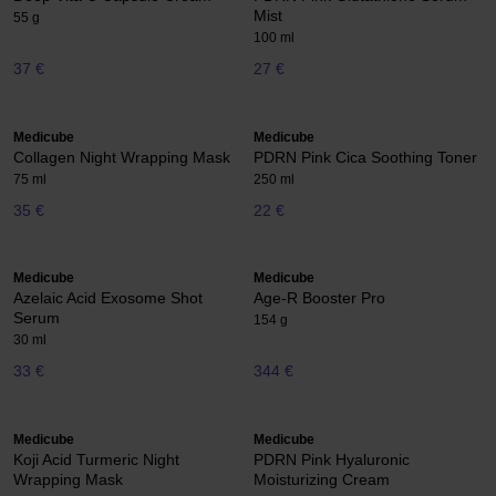
Mist
55 g
100 ml
37 €
27 €
Medicube
Medicube
Collagen Night Wrapping Mask
PDRN Pink Cica Soothing Toner
75 ml
250 ml
35 €
22 €
Medicube
Medicube
Azelaic Acid Exosome Shot
Age-R Booster Pro
Serum
154 g
30 ml
33 €
344 €
Medicube
Medicube
Koji Acid Turmeric Night
PDRN Pink Hyaluronic
Wrapping Mask
Moisturizing Cream