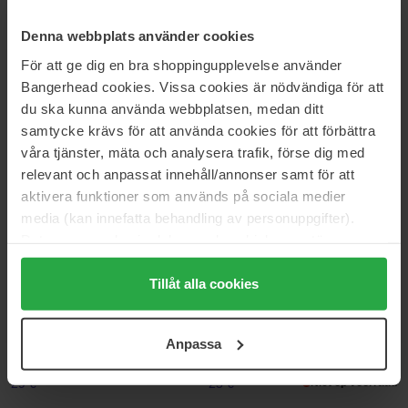
Denna webbplats använder cookies
Medicube
Medicube
Age-R Booster Pro Bear Head
Age-R Booster Pro Mini
För att ge dig en bra shoppingupplevelse använder
Case
75 g
Bangerhead cookies. Vissa cookies är nödvändiga för att
60 g
du ska kunna använda webbplatsen, medan ditt
34 €
165 €
samtycke krävs för att använda cookies för att förbättra
våra tjänster, mäta och analysera trafik, förse dig med
relevant och anpassat innehåll/annonser samt för att
Medicube
Medicube
Age-R Vita C Pro Ampoule
Azelaic Acid Exosome Shot
aktivera funktioner som används på sociala medier
Serum 7500
20 ml
media (kan innefatta behandling av personuppgifter).
30 ml
Data som samlas in delas med cookieleverantören.
29 €
35 €
Genom att trycka på "Tillåt alla cookies" accepterar du
alla cookies, medan du under "Detaljer" kan anpassa
Tillåt alla cookies
användningen av cookies. Du kan när som helst återkalla
Medicube
Medicube
Azelaic Acid Niacinamide Clear
Collagen Glow Booster Serum
ditt samtycke. För mer information se vår Cookie Policy
Toner
15 ml
Anpassa
samt vår Integritetspolicy.
250 ml
29 €
25 €
Niet op voorraad