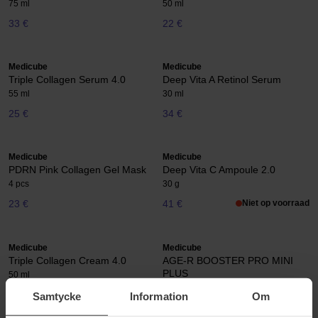
75 ml
50 ml
33 €
22 €
Medicube
Medicube
Triple Collagen Serum 4.0
Deep Vita A Retinol Serum
55 ml
30 ml
25 €
34 €
Medicube
Medicube
PDRN Pink Collagen Gel Mask
Deep Vita C Ampoule 2.0
4 pcs
30 g
23 €
41 €
Niet op voorraad
Medicube
Medicube
Triple Collagen Cream 4.0
AGE-R BOOSTER PRO MINI
PLUS
50 ml
135 g
Samtycke
Information
Om
35 €
Niet op voorraad
217 €
Niet op voorraad