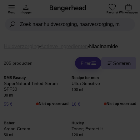
Menu
Inloggen
Favoriet
Winkelwagen
Huidverzorging
Actieve ingrediënten
Niacinamide
Filter
Sorteren
205 producten
RMS Beauty
Recipe for men
SuperNatural Tinted Serum
Ultra Sensitive
SPF30
100 ml
30 ml
55 €
Niet op voorraad
18 €
Niet op voorraad
Babor
Huxley
Argan Cream
Toner; Extract It
50 ml
120 ml