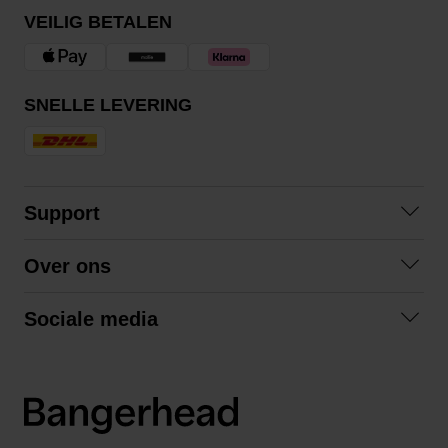
VEILIG BETALEN
SNELLE LEVERING
Support
Contact opnemen
Over ons
Veelgestelde vragen
Over ons
Algemene voorwaarden
Sociale media
Samenwerken
Retourneren
Facebook
Verzending
Privacybeleid
Instagram
LinkedIn