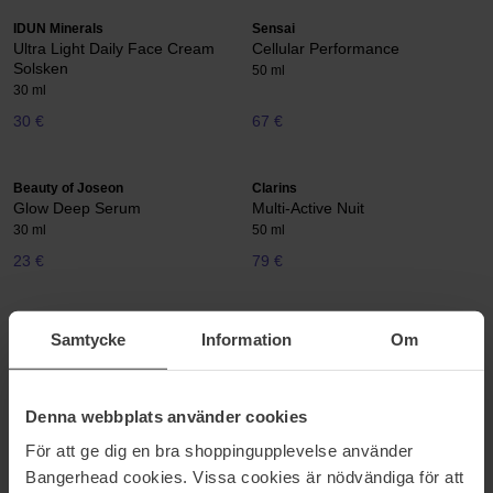
IDUN Minerals
Sensai
Ultra Light Daily Face Cream
Cellular Performance
Solsken
50 ml
30 ml
30 €
67 €
Beauty of Joseon
Clarins
Glow Deep Serum
Multi-Active Nuit
30 ml
50 ml
23 €
79 €
Sensai
FOREO
Samtycke
Information
Om
Cellular Performance
UFO Mask
100 ml
42 g
124 €
12 €
Denna webbplats använder cookies
För att ge dig en bra shoppingupplevelse använder
MANTLE
Beauty of Joseon
Bangerhead cookies. Vissa cookies är nödvändiga för att
The Dream Mask
Revive Serum