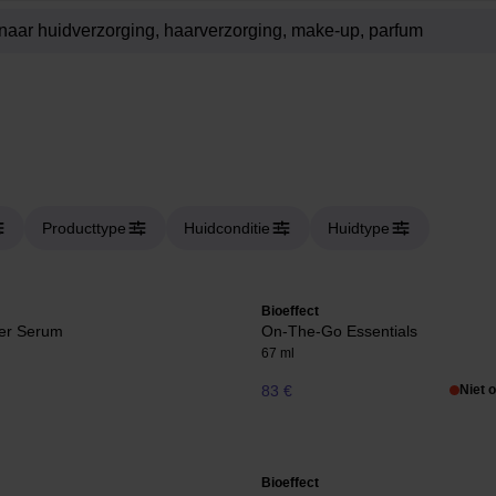
Producttype
Huidconditie
Huidtype
Bioeffect
er Serum
On-The-Go Essentials
67 ml
83 €
Niet 
Bioeffect