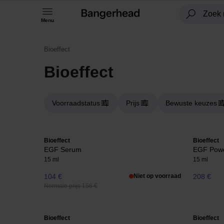
Menu
Bioeffect
Bioeffect
Voorraadstatus
Prijs
Bewuste keuzes
Bioeffect
Bioeffect
EGF Serum
EGF Pow
15 ml
15 ml
104 €
Niet op voorraad
208 €
Normale prijs 156 €
Bioeffect
Bioeffect