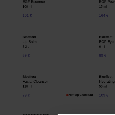
EGF Essence
EGF Pow
100 ml
15 ml
101 €
164 €
Bioeffect
Bioeffect
Lip Balm
EGF Eye
3,2 g
6 ml
59 €
89 €
Bioeffect
Bioeffect
Facial Cleanser
Hydratin
120 ml
50 ml
79 €
Niet op voorraad
109 €