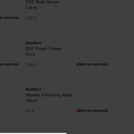
EGF Body Serum
120 ml
op voorraad
109 €
Bioeffect
EGF Power Cream
50 ml
op voorraad
194 €
Niet op voorraad
Bioeffect
Micellar Cleansing Water
200 ml
78 €
Niet op voorraad