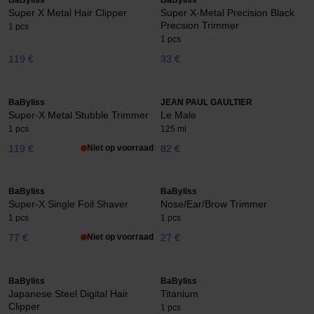
BaByliss
BaByliss
Super X Metal Hair Clipper
Super X-Metal Precision Black
Precsion Trimmer
1 pcs
1 pcs
119 €
33 €
BaByliss
JEAN PAUL GAULTIER
Super-X Metal Stubble Trimmer
Le Male
1 pcs
125 ml
119 €
Niet op voorraad
82 €
BaByliss
BaByliss
Super-X Single Foil Shaver
Nose/Ear/Brow Trimmer
1 pcs
1 pcs
77 €
Niet op voorraad
27 €
BaByliss
BaByliss
Japanese Steel Digital Hair
Titanium
Clipper
1 pcs