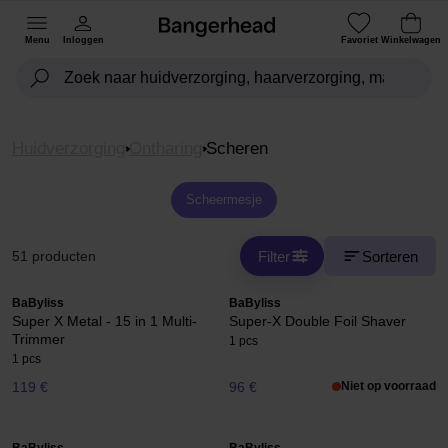
Menu
Inloggen
Favoriet
Winkelwagen
Huidverzorging
Ontharing
Scheren
Scheermesje
Filter
Sorteren
51 producten
BaByliss
BaByliss
Super X Metal - 15 in 1 Multi-
Super-X Double Foil Shaver
Trimmer
1 pcs
1 pcs
119 €
96 €
Niet op voorraad