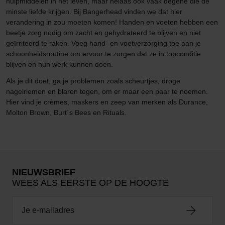
hulpmiddelen in het leven, maar helaas ook vaak degene die de
minste liefde krijgen. Bij Bangerhead vinden we dat hier
verandering in zou moeten komen! Handen en voeten hebben een
beetje zorg nodig om zacht en gehydrateerd te blijven en niet
geïrriteerd te raken. Voeg hand- en voetverzorging toe aan je
schoonheidsroutine om ervoor te zorgen dat ze in topconditie
blijven en hun werk kunnen doen.
Als je dit doet, ga je problemen zoals scheurtjes, droge
nagelriemen en blaren tegen, om er maar een paar te noemen.
Hier vind je crèmes, maskers en zeep van merken als Durance,
Molton Brown, Burt´s Bees en Rituals.
NIEUWSBRIEF
WEES ALS EERSTE OP DE HOOGTE