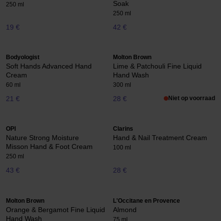
Soak
250 ml
250 ml
19 €
42 €
Bodyologist
Molton Brown
Soft Hands Advanced Hand
Lime & Patchouli Fine Liquid
Cream
Hand Wash
60 ml
300 ml
21 €
28 €
Niet op voorraad
OPI
Clarins
Nature Strong Moisture
Hand & Nail Treatment Cream
Misson Hand & Foot Cream
100 ml
250 ml
43 €
28 €
Molton Brown
L'Occitane en Provence
Orange & Bergamot Fine Liquid
Almond
Hand Wash
75 ml