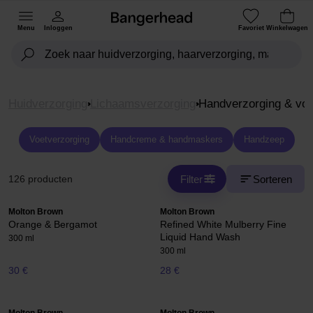
Menu
Inloggen
Favoriet
Winkelwagen
Huidverzorging
Lichaamsverzorging
Handverzorging & voe
Voetverzorging
Handcreme & handmaskers
Handzeep
Filter
Sorteren
126 producten
Molton Brown
Molton Brown
Orange & Bergamot
Refined White Mulberry Fine
Liquid Hand Wash
300 ml
300 ml
30 €
28 €