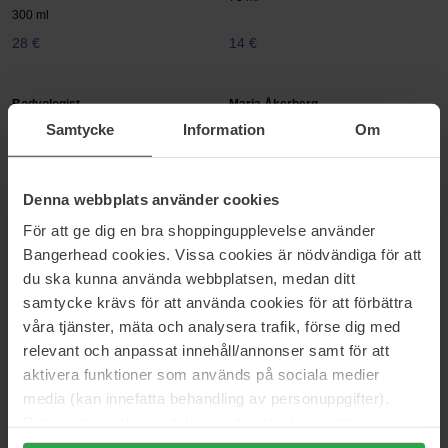
300 ml
28 €
14 €
Bodyologist
Maria Åkerberg
Soft Sole Exfoliating And
All Day Balm
Samtycke
Information
Om
Softening Foot Cream
30 ml
100 ml
26 €
Niet op voorraad
12 €
Denna webbplats använder cookies
För att ge dig en bra shoppingupplevelse använder
Molton Brown
Maria Åkerberg
Bangerhead cookies. Vissa cookies är nödvändiga för att
Flora Luminare Fine Liquid
Liquid Soap Lime
du ska kunna använda webbplatsen, medan ditt
Hand Wash
250 ml
samtycke krävs för att använda cookies för att förbättra
300 ml
våra tjänster, mäta och analysera trafik, förse dig med
28 €
11 €
Niet op voorraad
relevant och anpassat innehåll/annonser samt för att
aktivera funktioner som används på sociala medier
Molton Brown
L'Occitane en Provence
media (kan innefatta behandling av personuppgifter).
Heavenly Gingerlily Fine Liquid
Shea Butter
Data som samlas in delas med cookieleverantören.
Hand Wash
30 ml
Genom att trycka på "Tillåt alla cookies" accepterar du