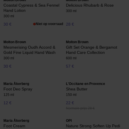
Molton Brown
Molton Brown
Coastal Cypress & Sea Fennel
Delicious Rhubarb & Rose
Hand Lotion
300 ml
300 ml
30 €
Niet op voorraad
28 €
Molton Brown
Molton Brown
Mesmerising Oudh Accord &
Gift Set Orange & Bergamot
Gold Fine Liquid Hand Wash
Hand Care Collection
300 ml
600 ml
30 €
57 €
Maria Åkerberg
L'Occitane en Provence
Foot Deo Spray
Shea Butter
125 ml
150 ml
12 €
22 €
Normale prijs 28 €
Maria Åkerberg
OPI
Foot Cream
Nature Strong Soften Up Pedi