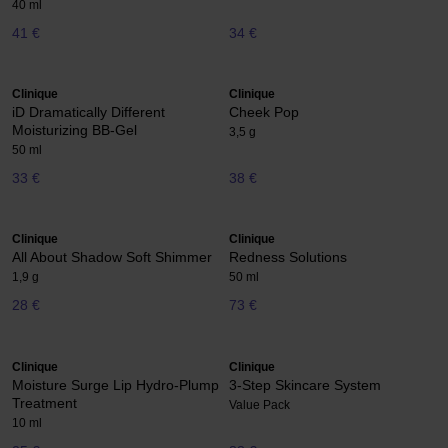
40 ml
41 €
34 €
Clinique
Clinique
iD Dramatically Different
Cheek Pop
Moisturizing BB-Gel
3,5 g
50 ml
33 €
38 €
Clinique
Clinique
All About Shadow Soft Shimmer
Redness Solutions
1,9 g
50 ml
28 €
73 €
Clinique
Clinique
Moisture Surge Lip Hydro-Plump
3-Step Skincare System
Treatment
Value Pack
10 ml