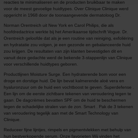
reacties te minimaliseren en de producten bruikbaar te maken
voor de meest gevoelige huidtypes. Over Clinique Clinique werd
opgericht in 1968 door de toonaangevende dermatoloog Dr.
Norman Orentreich uit New York en Carol Philips, die als
hoofdredactrice werkte bij het Amerikaanse tijdschrift Vogue. Dr.
Orentreich geloofde dat als je een routine van reiniging, exfoliëring
en hydratatie zou volgen, je een gezonde en gebalanceerde huid
zou krijgen. De resultaten van zijn klanten bevestigden dit en
vanuit deze gedachte werd de bekende 3-stappenlijn van Clinique
voor verschillende huidtypes geboren.
Productlijnen Moisture Surge. Een hydraterende bom voor een
droge en dorstige huid. De lijn bevat kalmerende aloë vera en
hyaluronzuur om de huid een vochtboost te geven. Superdefense .
Een lijn om de eerste zichtbare tekenen van veroudering tegen te
gaan. De dagcrèmes bevatten SPF om de huid te beschermen
tegen de schadelijke stralen van de zon. Smart . Pak de 3 tekenen
van veroudering tegelijk aan met de Smart Technology van
Clinique.
Reduceer fijne lijntjes, rimpels en pigmentvlekken met behulp van
hun bestverkopende serum. Onze favorieten Wij vinden het