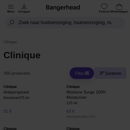
Menu
Inloggen
Favoriet
Winkelwagen
Clinique
Clinique
Filter
Sorteren
260 producten
Clinique
Clinique
Antiperspirant
Moisture Surge 100H
Moisturizer
Deodorant
75 ml
125 ml
21 €
63 €
Normale prijs 73 €
Clinique
Clinique