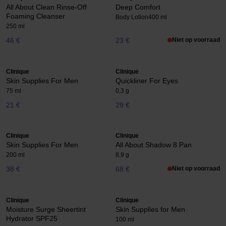
All About Clean Rinse-Off
Deep Comfort
Foaming Cleanser
Body Lotion
400 ml
250 ml
46 €
23 €
Niet op voorraad
Clinique
Clinique
Skin Supplies For Men
Quickliner For Eyes
75 ml
0,3 g
21 €
29 €
Clinique
Clinique
Skin Supplies For Men
All About Shadow 8 Pan
200 ml
8,9 g
38 €
68 €
Niet op voorraad
Clinique
Clinique
Moisture Surge Sheertint
Skin Supplies for Men
Hydrator SPF25
100 ml