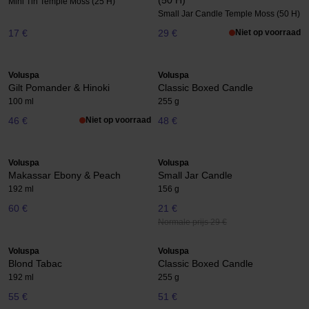
Mini Tin Temple Moss (25 H)
Small Jar Candle Temple Moss (50 H)
17 €
29 €
Niet op voorraad
Voluspa
Voluspa
Gilt Pomander & Hinoki
Classic Boxed Candle
100 ml
255 g
46 €
Niet op voorraad
48 €
Voluspa
Voluspa
Makassar Ebony & Peach
Small Jar Candle
192 ml
156 g
60 €
21 €
Normale prijs 29 €
Voluspa
Voluspa
Blond Tabac
Classic Boxed Candle
192 ml
255 g
55 €
51 €