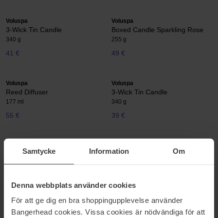
Voluspa
Voluspa
3-Wick Tin Candle
Boxed Candle Sparkling Rose
340 g
255 g
41 €
49 €
Voluspa
Voluspa
Reed Diffuser
3-Wick Tin Candle
177 ml
340 g
55 €
39 €
Voluspa
Voluspa
Samtycke
Information
Om
Sparkling Rose
Boxed Luxe Jar Candle
127 g
910 g
19 €
114 €
Denna webbplats använder cookies
För att ge dig en bra shoppingupplevelse använder
Voluspa
Voluspa
Bangerhead cookies. Vissa cookies är nödvändiga för att
Small Jar Candle
Boxed Candle Makassar Ebony