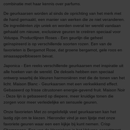
combinatie met haar kennis over parfums.
De geurkaarsen worden al sinds de oprichting van het merk met
de hand gemaakt, een manier van werken die ze niet veranderen.
De ingrediënten zijn uniek en worden overal ter wereld vandaan
gehaald om nieuwe, exclusieve geuren te creëren speciaal voor
Voluspa. Productlijnen Roses - Een geurlijn die geheel
geïnspireerd is op verschillende soorten rozen. Een van de
favorieten is Bergamot Rose, dat groene bergamot, gele roos en
sinaasappelbloesem bevat.
Japonica - Een reeks verschillende geurkaarsen met inspiratie uit
alle hoeken van de wereld. De deksels hebben een speciaal
ontwerp waarbij de kleuren harmoniëren met die de tonen van het
licht. Maison Blanc - Geurkaarsen met een verkwikkend effect.
Gebaseerd op frisse citrustonen energie-gevend fruit. Maison Noir
- Deze lijn is gebaseerd op diepere, meer kruidige tonen die
zorgen voor meer verleidelijke en sensuele geuren.
Onze favorieten Met zo ongelofelijk veel geurkaarsen kan het
lastig zijn om te kiezen. Hieronder vind je een lijstje met onze
favoriete geuren waar een een kijkje bij kunt nemen. Crisp
Champagne. Een van de klassiekers in het Voluspa-assortiment.