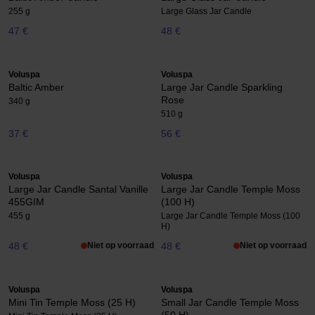
255 g
Large Glass Jar Candle
47 €
48 €
Voluspa
Voluspa
Baltic Amber
Large Jar Candle Sparkling
Rose
340 g
510 g
37 €
56 €
Voluspa
Voluspa
Large Jar Candle Santal Vanille
Large Jar Candle Temple Moss
455GIM
(100 H)
455 g
Large Jar Candle Temple Moss (100
H)
48 €
Niet op voorraad
48 €
Niet op voorraad
Voluspa
Voluspa
Mini Tin Temple Moss (25 H)
Small Jar Candle Temple Moss
(50 H)