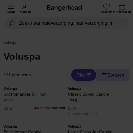
Menu
Inloggen
Favoriet
Winkelwagen
Voluspa
Voluspa
Filter
Sorteren
121 producten
Voluspa
Voluspa
Gilt Pomander & Hinoki
Classic Boxed Candle
453 g
184 g
50 €
Niet op voorraad
33 €
Normale prijs 39 €
Voluspa
Voluspa
Baltic Amber Candle
Large Glass Jar Candle