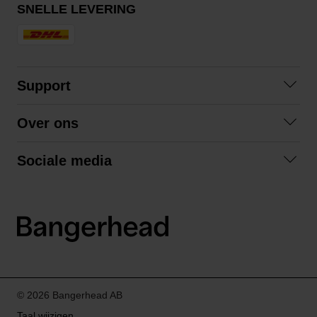
SNELLE LEVERING
Support
Contact opnemen
Over ons
Veelgestelde vragen
Over ons
Algemene voorwaarden
Sociale media
Samenwerken
Retourneren
Facebook
Verzending
Privacybeleid
Instagram
LinkedIn
© 2026 Bangerhead AB
Taal wijzigen