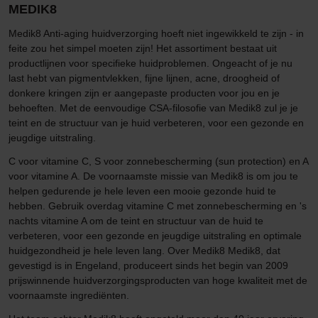
MEDIK8
Medik8 Anti-aging huidverzorging hoeft niet ingewikkeld te zijn - in
feite zou het simpel moeten zijn! Het assortiment bestaat uit
productlijnen voor specifieke huidproblemen. Ongeacht of je nu
last hebt van pigmentvlekken, fijne lijnen, acne, droogheid of
donkere kringen zijn er aangepaste producten voor jou en je
behoeften. Met de eenvoudige CSA-filosofie van Medik8 zul je je
teint en de structuur van je huid verbeteren, voor een gezonde en
jeugdige uitstraling.
C voor vitamine C, S voor zonnebescherming (sun protection) en A
voor vitamine A. De voornaamste missie van Medik8 is om jou te
helpen gedurende je hele leven een mooie gezonde huid te
hebben. Gebruik overdag vitamine C met zonnebescherming en 's
nachts vitamine A om de teint en structuur van de huid te
verbeteren, voor een gezonde en jeugdige uitstraling en optimale
huidgezondheid je hele leven lang. Over Medik8 Medik8, dat
gevestigd is in Engeland, produceert sinds het begin van 2009
prijswinnende huidverzorgingsproducten van hoge kwaliteit met de
voornaamste ingrediënten.