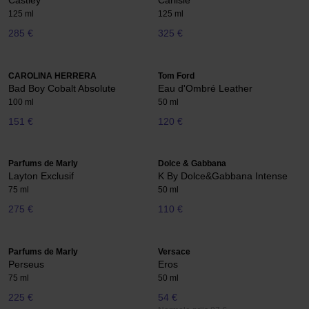
Castley
Carlisle
125 ml
125 ml
285 €
325 €
CAROLINA HERRERA
Tom Ford
Bad Boy Cobalt Absolute
Eau d'Ombré Leather
100 ml
50 ml
151 €
120 €
Parfums de Marly
Dolce & Gabbana
Layton Exclusif
K By Dolce&Gabbana Intense
75 ml
50 ml
275 €
110 €
Parfums de Marly
Versace
Perseus
Eros
75 ml
50 ml
225 €
54 €