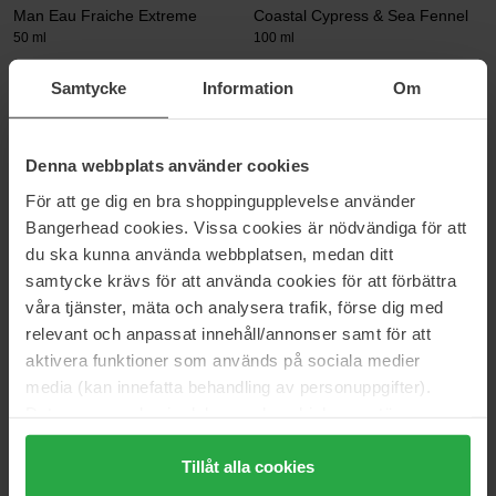
Man Eau Fraiche Extreme
Coastal Cypress & Sea Fennel
50 ml
100 ml
102 €
165 €
Samtycke
Information
Om
Gucci
Hugo Boss
Guilty Pour Homme
Bottled Unlimited EdT
Denna webbplats använder cookies
90 ml
100 ml
För att ge dig en bra shoppingupplevelse använder
147 €
117 €
Bangerhead cookies. Vissa cookies är nödvändiga för att
du ska kunna använda webbplatsen, medan ditt
Prada
Molton Brown
samtycke krävs för att använda cookies för att förbättra
Paradigme
Mesmerising Oudh Accord &
våra tjänster, mäta och analysera trafik, förse dig med
Gold
30 ml
relevant och anpassat innehåll/annonser samt för att
100 ml
aktivera funktioner som används på sociala medier
95 €
169 €
media (kan innefatta behandling av personuppgifter).
Data som samlas in delas med cookieleverantören.
Genom att trycka på "Tillåt alla cookies" accepterar du
Parfums de Marly
Armani
Percival
Stronger With You Intensely
alla cookies, medan du under "Detaljer" kan anpassa
Tillåt alla cookies
125 ml
50 ml
användningen av cookies. Du kan när som helst återkalla