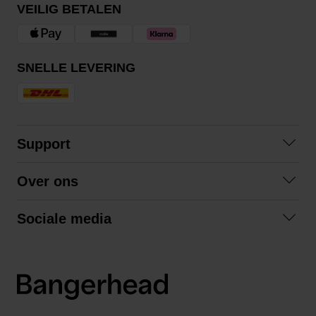
VEILIG BETALEN
SNELLE LEVERING
Support
Contact opnemen
Over ons
Veelgestelde vragen
Over ons
Algemene voorwaarden
Sociale media
Samenwerken
Retourneren
Facebook
Verzending
Privacybeleid
Instagram
LinkedIn