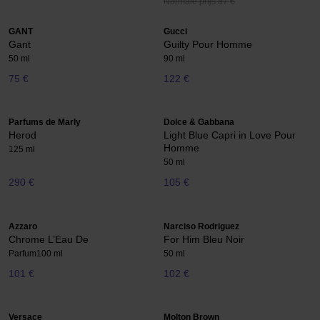
Normale prijs 87 €
GANT
Gucci
Gant
Guilty Pour Homme
50 ml
90 ml
75 €
122 €
Parfums de Marly
Dolce & Gabbana
Herod
Light Blue Capri in Love Pour
Homme
125 ml
50 ml
290 €
105 €
Azzaro
Narciso Rodriguez
Chrome L’Eau De
For Him Bleu Noir
Parfum
100 ml
50 ml
101 €
102 €
Versace
Molton Brown