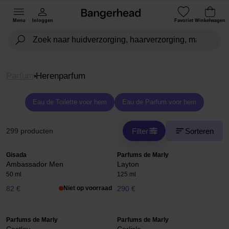
Menu
Inloggen
Favoriet
Winkelwagen
Parfum
Herenparfum
Eau de Toilette voor hem
Eau de Parfum voor hem
Filter
Sorteren
299 producten
Gisada
Parfums de Marly
Ambassador Men
Layton
50 ml
125 ml
82 €
Niet op voorraad
290 €
Parfums de Marly
Parfums de Marly